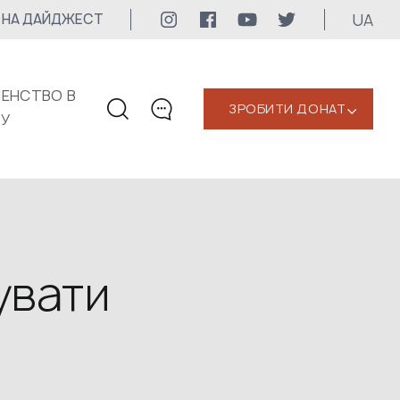
UA
 НА ДАЙДЖЕСТ
ЕНСТВО В
ЗРОБИТИ ДОНАТ
‹
КУ
КОНТАКТИ
+1 416 323-3020
uwc@ukrainianworldcongress.org
МЕДІА КОНТАКТИ
увати
Для медіа
24/7
uwc@ukrainianworldcongress.org
FB: @uwcongress