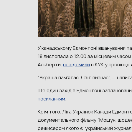
У канадському Едмонтоні вшанування п
18 листопада о 12:00 за місцевим часом
Альберти,
повідомили
в КУК у провінції
“Україна пам’ятає. Світ визнає”, — напи
Ще один захід в Едмонтоні заплановани
посиланням
.
Крім того, Ліга Українок Канади Едмонт
документального фільму “Мощун, щоден
режисером якого є український журналі