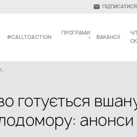
ПІДПИСАТИСЯ
ПРОГРАМИ
ЧЛ
#CALLTOACTION
ВАКАНСІЇ
С
..
во готується вшан
олодомору: анонси