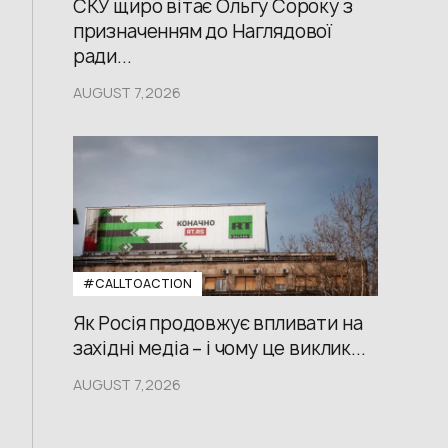
СКУ щиро вітає Ольгу Сороку з
призначенням до Наглядової
ради...
AUGUST 7,2026
#CALLTOACTION
Як Росія продовжує впливати на
західні медіа – і чому це виклик...
AUGUST 7,2026