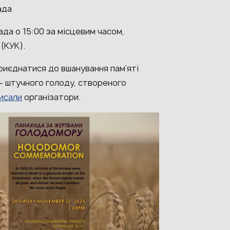
ада
да о 15:00 за місцевим часом,
(КУК).
риєднатися до вшанування пам’яті
— штучного голоду, створеного
исали
організатори.