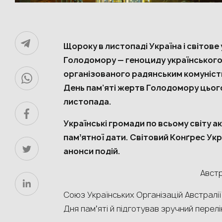
Щороку в листопаді Україна і світов
Голодомору — геноциду українського
організованого радянським комуніст
День пам’яті жертв Голодомору цього
листопада.
Українські громади по всьому світу 
памʼятної дати. Світовий Конґрес Ук
анонси подій.
Австр
Союз Українських Організацій Австралії
Дня памʼяті й підготував зручний перел