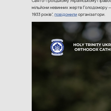
Свято-Троїцькому Українському Правос
мільйони невинних жертв Голодомору —
1933 років”,
повідомили
організатори.