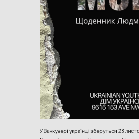
У Ванкувері українці зберуться 23 лист