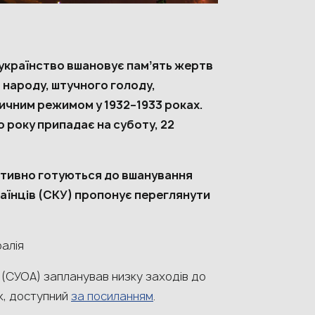
е українство вшановує памʼять жертв
 народу, штучного голоду,
ичним режимом у 1932–1933 роках.
 року припадає на суботу, 22
активно готуються до вшанування
раїнців (СКУ) пропонує переглянути
алія
 (СУОА) запланував низку заходів до
ік, доступний
за посиланням
.