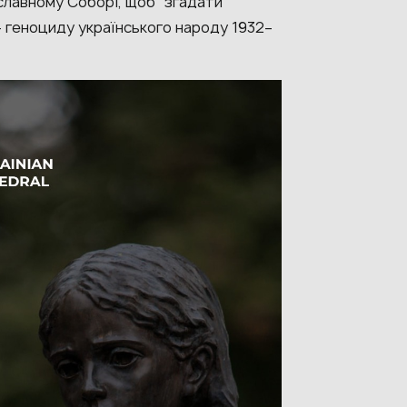
лавному Соборі, щоб “згадати
 геноциду українського народу 1932–