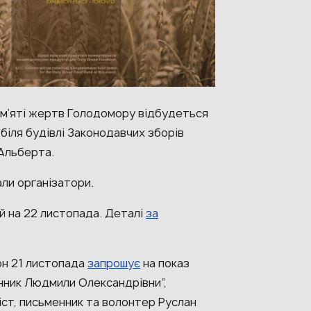
ам’яті жертв Голодомору відбудеться
 біля будівлі Законодавчих зборів
 Альберта.
сали організатори.
й на 22 листопада. Деталі
за
он 21 листопада
запрошує
на показ
ник Людмили Олександрівни”,
ст, письменник та волонтер Руслан