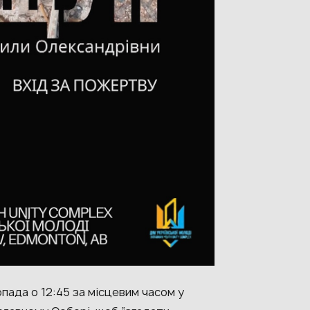
опада о 12:45 за місцевим часом у