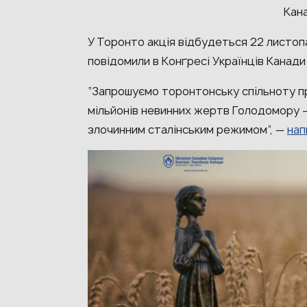
Кан
У Торонто акція відбудеться 22 листопа
повідомили в Конґресі Українців Канади 
“Запрошуємо торонтонську спільноту п
мільйонів невинних жертв Голодомору 
злочинним сталінським режимом”, —
нап