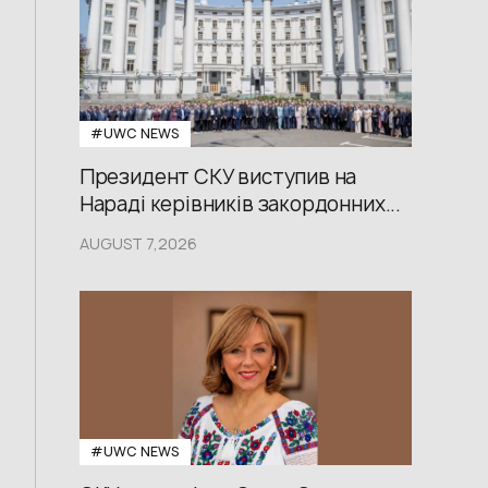
#UWС NEWS
Президент СКУ виступив на
Нараді керівників закордонних...
AUGUST 7,2026
#UWС NEWS