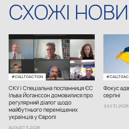
СХОЖІ НОВ
#CALLTOACTION
#CALLTOAC
СКУ і Спеціальна посланниця ЄС
Фокус адв
Ільва Йоганссон домовилися про
серпні
регулярний діалог щодо
JULY 31,2026
майбутнього переміщених
українців у Європі
AUGUST 5,2026