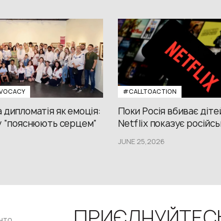
VOCACY
#CALLTOACTION
 дипломатія як емоція:
Поки Росія вбиває діте
у “пояснюють серцем”
Netflix показує російсь
JUNE 25,2026
ПРИЄДНУЙТЕС
нто,