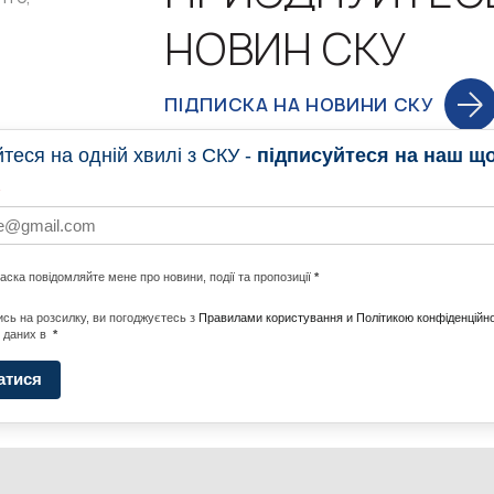
НОВИН СКУ
ПІДПИСКА НА НОВИНИ СКУ
еся на одній хвилі з СКУ -
підписуйтеся на наш щ
НОВИНИ
ПРОГ
ласка повідомляйте мене про новини, події та пропозиції
*
НОТИ ПО СВІТУ
#CALLTOACTION
UNITE W
сь на розсилку, ви погоджуєтесь з
Правилами користування и Політикою конфіденційно
 даних в
*
АДА
ENERGI
атися