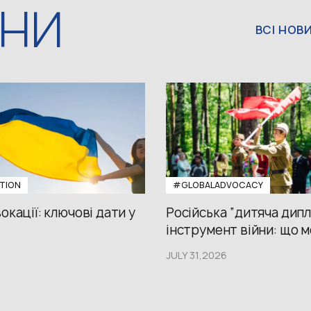
ИНИ
ВСІ НОВ
TION
#GLOBALADVOCACY
окації: ключові дати у
Російська “дитяча дипл
інструмент війни: що м
JULY 31,2026