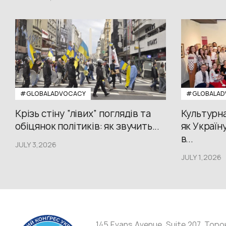
#GLOBALADVOCACY
#GLOBALAD
Крізь стіну “лівих” поглядів та
Культурна
обіцянок політиків: як звучить...
як Україн
в...
JULY 3,2026
JULY 1,2026
145 Evans Avenue, Suite 207, Торо