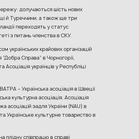
мережу: долучаються шість нових
льщі й Туреччини, а також ще три
Ірландії переходять у статус
теті з питань членства в СКУ.
сом українських крайових організацій
 “Добра Справа” в Чорногорії,
та Асоціація українців у Республіці
 ВАТРА – Українська асоціація в Швеції
ська культурна асоціація, Асоціація
жа асоціацій задля України (NAU) в
і та Українське культурне товариство в
на плідну співпрацю в справі