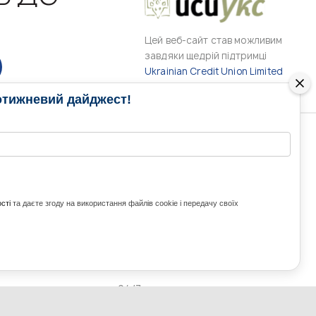
Цей веб-сайт став можливим
завдяки щедрій підтримці
Ukrainian Credit Union Limited
отижневий дайджест!
РАМИ
МЕДІА КОНТАКТИ
КОНТАКТ ДЛЯ МЕДІА
ITH UKRAINE
сті
та даєте згоду на використання файлів cookie і передачу своїх
з України та світу
ZE UKRAINE
Ольга Доманська
uwc@ukrainianworldcongress.org
24/7
FB: @uwcongress,