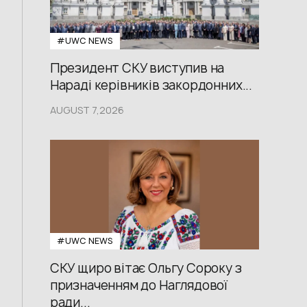
#UWС NEWS
Президент СКУ виступив на
Нараді керівників закордонних...
AUGUST 7,2026
#UWС NEWS
СКУ щиро вітає Ольгу Сороку з
призначенням до Наглядової
ради...