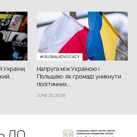
#GLOBALADVOCACY
й України,
Напруга між Україною і
кий...
Польщею: як громаді уникнути
політичних...
JUNE 25,2026
Ь ДО