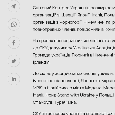
Світовий Конґрес Українців розширює 
організацій зі Швеції, Японії, Італії, По
організації з Чорногорії, Німеччини та 
повноправних членів, повідомили в Комі
На правах повноправних членів зі стату
до СКУ долучилися Українська Асоціація
Громада українців Тюрингії в Німеччині 
Ірландія.
До складу асоційованих членів увійшли:
(членство відновлено), Японсько-україн
МРІЯ з італійського міста Модена, Мере
Італії, Фонд Stand with Ukraine у Польщ
Стамбулі, Туреччина.
СКУ вітає нових членів та сподівається 