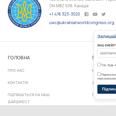
ON M8Z 5X8, Канада
+1 416 323-3020
uwc@ukrainianworldcongress.org
Залишайт
ВАШ ЕМЕЙЛ
*
ГОЛОВНА
ПРО НАС
Так, будь 
ПРО НАС
НАШІ СПІЛЬ
Підписуючи
персональних
КОНТАКТИ
ДОРАДЧА Р
Підпис
ПІДПИШІТЬСЯ НА НАШ
ПРОВІД СКУ
ДАЙДЖЕСТ