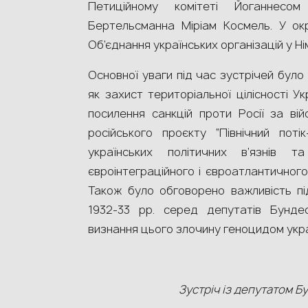
Петиційному комітеті Йоганнес
Бертельсманна Міріам Космель. У ок
Об’єднання українських організацій у Н
Основної уваги під час зустрічей було
як захист територіальної цілісності У
посилення санкцій проти Росії за вій
російського проєкту “Північний потік
українських політичних в’язнів т
євроінтеграційного і євроатлантичного
Також було обговорено важливість пі
1932-33 рр. серед депутатів Бунде
визнання цього злочину геноцидом укр
Зустріч із депутатом Б