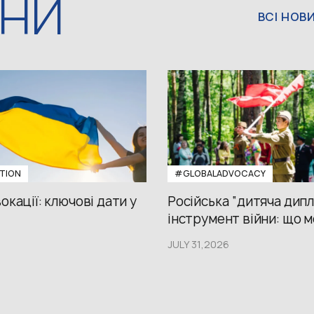
ИНИ
ВСІ НОВ
TION
#GLOBALADVOCACY
окації: ключові дати у
Російська “дитяча дипл
інструмент війни: що м
JULY 31,2026