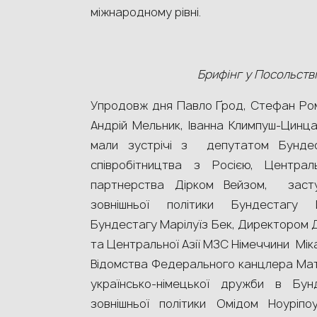
міжнародному рівні.
Брифінг у Посольстві
Упродовж дня Павло Ґрод, Стефан Рома
Андрій Мельник, Іванна Климпуш-Цинца
мали зустрічі з депутатом Бунде
співробітництва з Росією, Центра
партнерства Дірком Вейзом, засту
зовнішньої політики Бундестагу
Бундестагу Марілуїз Бек, Директором 
та Центральної Азії МЗС Німеччини Мік
Відомства Федерального канцлера Мат
українсько-німецької дружби в Бун
зовнішньої політики Омідом Ноуріп