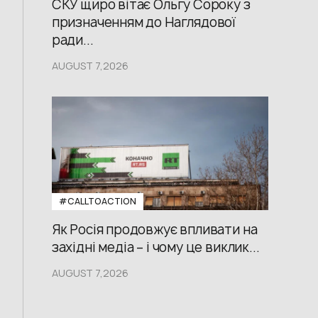
СКУ щиро вітає Ольгу Сороку з
призначенням до Наглядової
ради...
AUGUST 7,2026
#CALLTOACTION
Як Росія продовжує впливати на
західні медіа – і чому це виклик...
AUGUST 7,2026