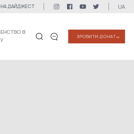
UA
 НА ДАЙДЖЕСТ
ЕНСТВО В
ЗРОБИТИ ДОНАТ
‹
КУ
КОНТАКТИ
+1 416 323-3020
uwc@ukrainianworldcongress.org
МЕДІА КОНТАКТИ
Для медіа
24/7
uwc@ukrainianworldcongress.org
FB: @uwcongress