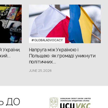
#GLOBALADVOCACY
й України,
Напруга між Україною і
кий...
Польщею: як громаді уникнути
політичних...
JUNE 25,2026
Ь ДО