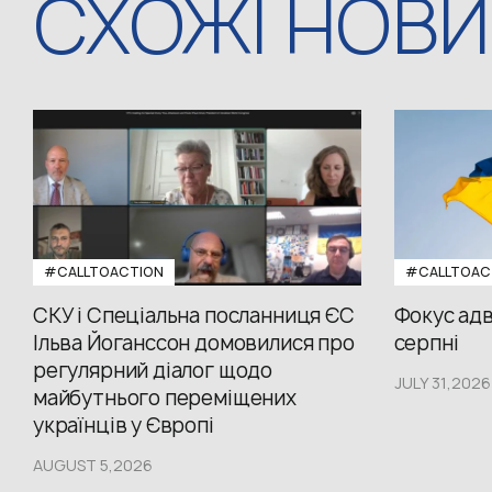
СХОЖІ НОВ
#CALLTOACTION
#CALLTOAC
СКУ і Спеціальна посланниця ЄС
Фокус адв
Ільва Йоганссон домовилися про
серпні
регулярний діалог щодо
JULY 31,2026
майбутнього переміщених
українців у Європі
AUGUST 5,2026