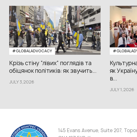
#GLOBALADVOCACY
#GLOBALAD
Крізь стіну “лівих” поглядів та
Культурна
обіцянок політиків: як звучить...
як Україн
в...
JULY 3,2026
JULY 1,2026
145 Evans Avenue, Suite 207, Торо