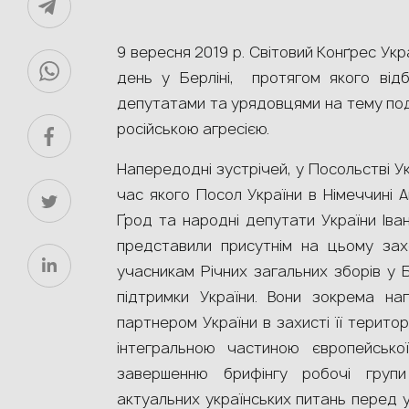
9 вересня 2019 р. Світовий Конґрес Укр
день у Берліні, протягом якого відб
депутатами та урядовцями на тему пода
російською агресією.
Напередодні зустрічей, у Посольстві Укр
час якого Посол України в Німеччині 
Ґрод та народні депутати України Іва
представили присутнім на цьому захо
учасникам Річних загальних зборів у 
підтримки України. Вони зокрема на
партнером України в захисті її територі
інтегральною частиною європейської
завершенню брифінгу робочі групи
актуальних українських питань перед 