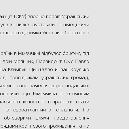
аїнців (СКУ) вперше провів Український
улася низка зустрічей з німецькими
льшої підтримки України в боротьбі з
аїни в Німеччині відбувся брифінг, під
Андрій Мельник, Президент СКУ Павло
нна Климпуш-Цинцадзе й Іван Крулько
ді провідникам українських громад,
Берліні, своє бачення щодо подальшої
голосили, що Німеччина є ключовим
альної цілісності та в прагненні стати
 та євроатлантичної спільноти. По
 обговорили шляхи представлення
урядами країн свого проживання та на