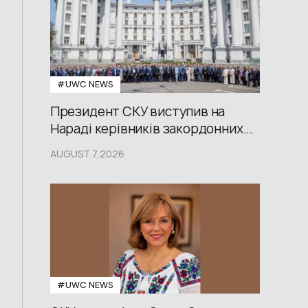
#UWС NEWS
Президент СКУ виступив на
Нараді керівників закордонних...
AUGUST 7,2026
#UWС NEWS