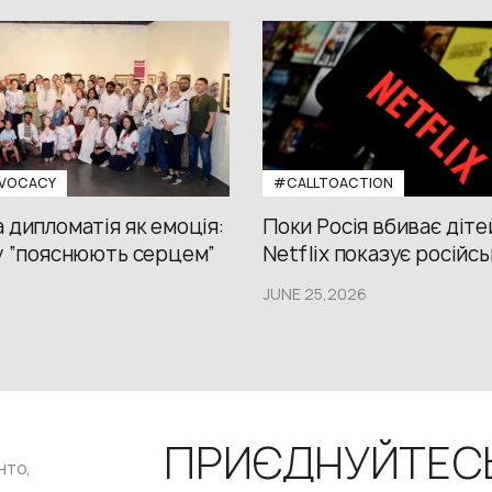
VOCACY
#CALLTOACTION
 дипломатія як емоція:
Поки Росія вбиває діте
у “пояснюють серцем”
Netflix показує російсь
JUNE 25,2026
ПРИЄДНУЙТЕС
нто,