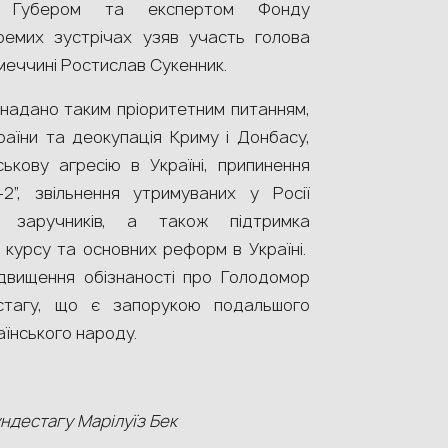
ом Губером та експертом Фонду
ремих зустрічах узяв участь голова
імеччині Ростислав Сукенник.
 надано таким пріоритетним питанням,
країни та деокупація Криму і Донбасу,
ськову агресію в Україні, припинення
-2”, звільнення утримуваних у Росії
а заручників, а також підтримка
 курсу та основних реформ в Україні.
двищення обізнаності про Голодомор
стагу, що є запорукою подальшого
аїнського народу.
ундестагу Марілуїз Бек