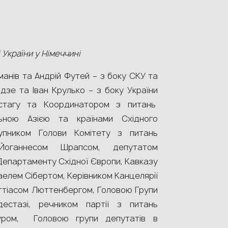
 України у Німеччині
нів та Андрій Футей – з боку СКУ та
дзе та Іван Крулько – з боку України
стагу та Координатором з питань
льною Азією та країнами Східного
пником Голови Комітету з питань
 Йоганнесом Шрапсом, депутатом
Департаменту Східної Європи, Кавказу
аелем Сібертом, Керівником Канцелярії
тіасом Люттенбергом, Головою Групи
дестазі, речником партії з питань
оуром, Головою групи депутатів в