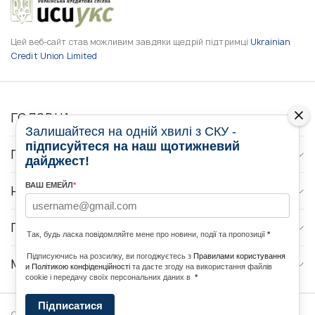
Цей веб-сайт став можливим завдяки щедрій підтримці
Ukrainian
Credit Union Limited
ГОЛОВНА
Залишайтеся на одній хвилі з СКУ -
підписуйтеся на наш щотижневий
ПРО НАС
дайджест!
ВАШ ЕМЕЙЛ
*
НОВИНИ
ПРОГРАМИ
Так, будь ласка повідомляйте мене про новини, події та пропозиції
*
Підписуючись на розсилку, ви погоджуєтесь з
Правилами користування
МЕДІА КОНТАКТИ
и Політикою конфіденційності
та даєте згоду на використання файлів
cookie і передачу своїх персональних даних в
*
Підписатися
Copyright © 2026 Ukrainian World