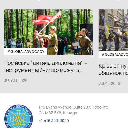
#GLOBALADVOCACY
#GLOBALADV
Російська “дитяча дипломатія” –
Крізь стіну
інструмент війни: що можуть...
обіцянок пол
JULY 31,2026
JULY 3,2026
145 Evans Avenue, Suite 207, Торонто,
ON M8Z 5X8, Канада
+1 416 323-3020