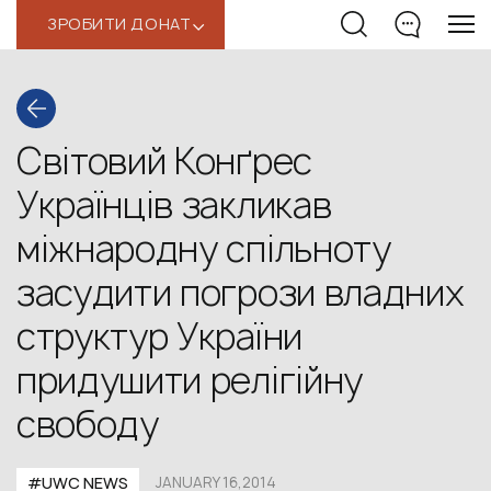
ЗРОБИТИ ДОНАТ
‹
Світовий Конґрес
Українців закликав
міжнародну спільноту
засудити погрози владних
структур України
придушити релігійну
свободу
#UWC NEWS
JANUARY 16,2014