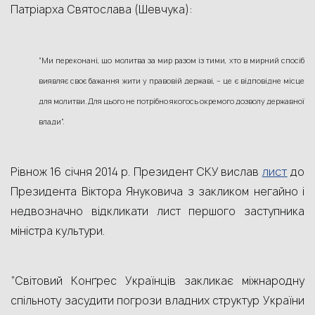
Патріарха Святослава (Шевчука):
“Ми переконані, що молитва за мир разом із тими, хто в мирний спосіб
виявляє своє бажання жити у правовій державі, – це є відповідне місце
для молитви. Для цього не потрібно якогось окремого дозволу державної
влади”.
лист
Рівнож 16 січня 2014 р. Президент СКУ вислав
до
Президента Віктора Януковича з закликом негайно і
недвозначно відкликати лист першого заступника
міністра культури.
“Світовий Конґрес Українців закликає міжнародну
спільноту засудити погрози владних структур України