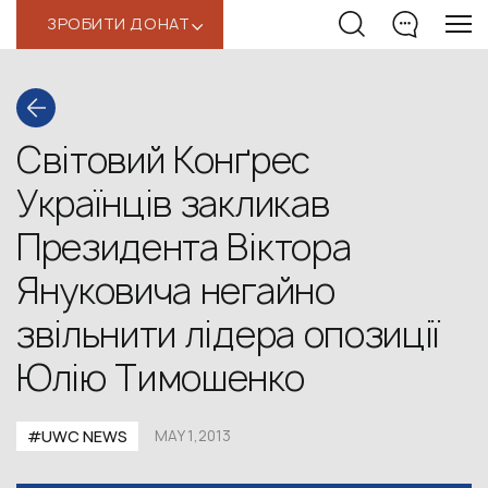
ЗРОБИТИ ДОНАТ
‹
Світовий Конґрес
Українців закликав
Президента Віктора
Януковича негайно
звільнити лідера опозиції
Юлію Тимошенко
#UWC NEWS
MAY 1,2013