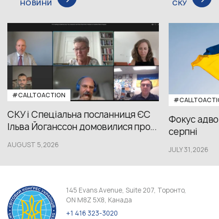
НОВИНИ
СКУ
#CALLTOACTION
#CALLTOACTI
СКУ і Спеціальна посланниця ЄС
Фокус адвок
Ільва Йоганссон домовилися про...
серпні
AUGUST 5,2026
JULY 31,2026
145 Evans Avenue, Suite 207, Торонто,
ON M8Z 5X8, Канада
+1 416 323-3020