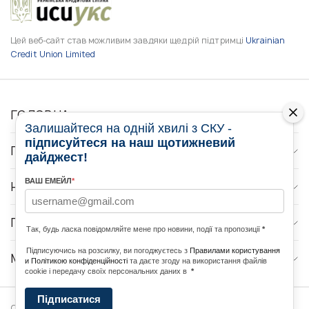
Цей веб-сайт став можливим завдяки щедрій підтримці
Ukrainian
Credit Union Limited
ГОЛОВНА
Залишайтеся на одній хвилі з СКУ -
підписуйтеся на наш щотижневий
ПРО НАС
дайджест!
ВАШ ЕМЕЙЛ
*
НОВИНИ
ПРОГРАМИ
Так, будь ласка повідомляйте мене про новини, події та пропозиції
*
Підписуючись на розсилку, ви погоджуєтесь з
Правилами користування
МЕДІА КОНТАКТИ
и Політикою конфіденційності
та даєте згоду на використання файлів
cookie і передачу своїх персональних даних в
*
Підписатися
Copyright © 2026 Ukrainian World