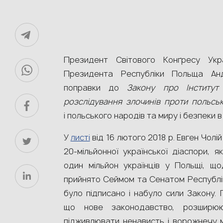
Президент Світового Конґресу Укра
Президента Республіки Польща Ан
поправки до
Закону про Інститут
розслідування злочинів проти польсь
і польського народів та миру і безпеки в 
У
листі
від 16 лютого 2018 р. Евген Чолі
20-мільйонної української діаспори, 
один мільйон українців у Польщі, щ
прийнято Сеймом та Сенатом Республіки
було підписано і набуло сили Закону.
що нове законодавство, розширюю
підживлювати ненависть і ворожнечу м