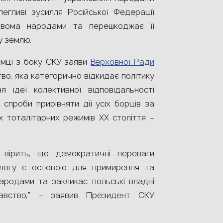
егливі зусилля Російської Федерації
 двома народами та перешкоджає її
у землю.
имці з боку СКУ заяви
Верховної Ради
во, яка категорично відкидає політику
я ідеї колективної відповідальності
 спроби прирівняти дії усіх борців за
х тоталітарних режимів ХХ століття –
 вірить, що демократичні переваги
іалогу є основою для примирення та
народами та закликає польські владні
авство,” – заявив Президент СКУ