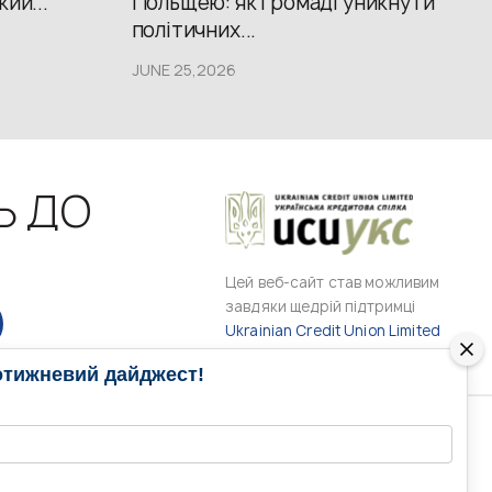
кий...
Польщею: як громаді уникнути
політичних...
JUNE 25,2026
Ь ДО
Цей веб-сайт став можливим
завдяки щедрій підтримці
Ukrainian Credit Union Limited
отижневий дайджест!
РАМИ
МЕДІА КОНТАКТИ