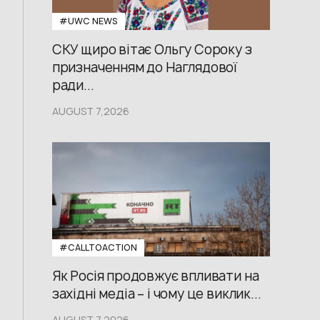
#UWС NEWS
СКУ щиро вітає Ольгу Сороку з
призначенням до Наглядової
ради...
AUGUST 7,2026
#CALLTOACTION
Як Росія продовжує впливати на
західні медіа – і чому це виклик...
AUGUST 7,2026