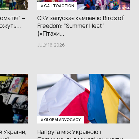
#CALLTOACTION
оматія” –
СКУ запускає кампанію Birds of
ожуть...
Freedom: “Summer Heat”
(«Птахи...
JULY 16,2026
#GLOBALADVOCACY
й України,
Напруга між Україною і