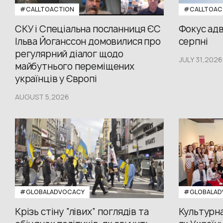
#CALLTOACTION
#CALLTOAC
СКУ і Спеціальна посланниця ЄС
Фокус адв
Ільва Йоганссон домовилися про
серпні
регулярний діалог щодо
JULY 31,2026
майбутнього переміщених
українців у Європі
AUGUST 5,2026
#GLOBALADVOCACY
#GLOBALAD
Крізь стіну “лівих” поглядів та
Культурна