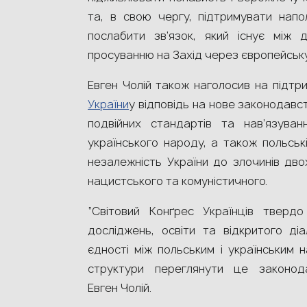
та, в свою чергу, підтримувати напол
послабити зв’язок, який існує між
просуванню на Захід через європейськ
Евген Чолій також наголосив на підтр
України
у відповідь на нове законодавст
подвійних стандартів та нав’язуванн
українського народу, а також польські
незалежність України до злочинів дво
нацистського та комуністичного.
“Світовий Конґрес Українців твердо
досліджень, освіти та відкритого д
єдності між польським і українським 
структури переглянути це законод
Евген Чолій.