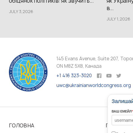
обіцянок політиків: як звучить...
як Україн
в...
JULY 3,2026
JULY 1,2026
145 Evans Avenue, Suite 207, Торо
ON M8Z 5X8, Канада
+1 416 323-3020
uwc@ukrainianworldcongress.org
Залишайт
ВАШ ЕМЕЙЛ
*
ГОЛОВНА
ПРО НАС