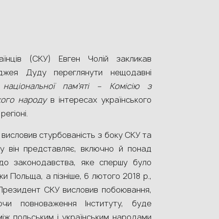
їнців (СКУ) Евген Чолій закликав
джея Дуду переглянути нещодавні
 національної пам’яті – Комісію з
кого народу
в інтересах українського
регіоні.
й висловив стурбованість з боку СКУ та
яку він представляє, включно й понад
одо законодавства, яке спершу було
 Польща, а пізніше, 6 лютого 2018 р.,
 Президент СКУ висловив побоювання,
чи повноваження Інституту, буде
іж польським і українським народами