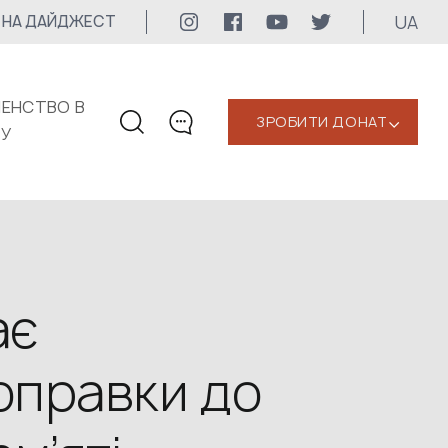
UA
 НА ДАЙДЖЕСТ
ЕНСТВО В
ЗРОБИТИ ДОНАТ
‹
КУ
КОНТАКТИ
+1 416 323-3020
uwc@ukrainianworldcongress.org
МЕДІА КОНТАКТИ
ає
Для медіа
оправки до
24/7
uwc@ukrainianworldcongress.org
FB: @uwcongress