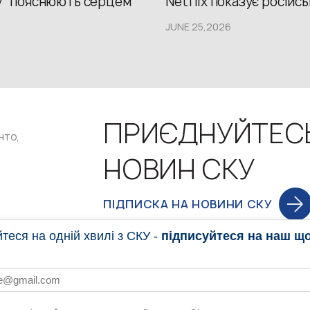
у “пояснюють серцем”
Netflix показує російсь
JUNE 25,2026
ПРИЄДНУЙТЕС
нто,
НОВИН СКУ
ПІДПИСКА НА НОВИНИ СКУ
еся на одній хвилі з СКУ -
підписуйтеся на наш щ
НОВИНИ
ПРОГ