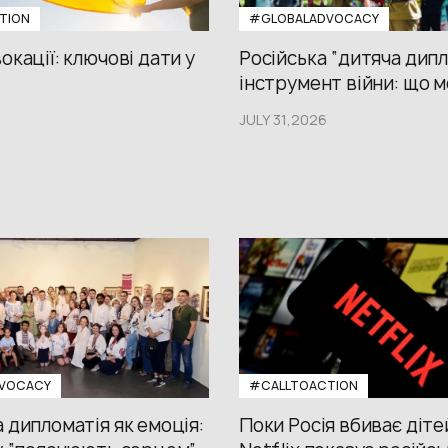
TION
#GLOBALADVOCACY
окації: ключові дати у
Російська “дитяча дипл
інструмент війни: що м
JULY 31,2026
VOCACY
#CALLTOACTION
 дипломатія як емоція:
Поки Росія вбиває діте