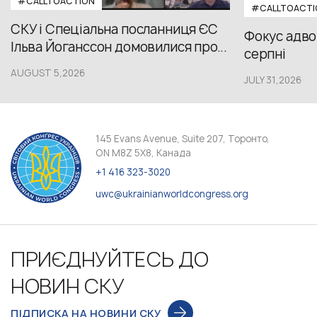
#CALLTOACTION
#CALLTOACTI
СКУ і Спеціальна посланниця ЄС
Фокус адвок
Ільва Йоганссон домовилися про...
серпні
AUGUST 5,2026
JULY 31,2026
145 Evans Avenue, Suite 207, Торонто,
ON M8Z 5X8, Канада
+1 416 323-3020
uwc@ukrainianworldcongress.org
ПРИЄДНУЙТЕСЬ ДО
НОВИН СКУ
ПІДПИСКА НА НОВИНИ СКУ