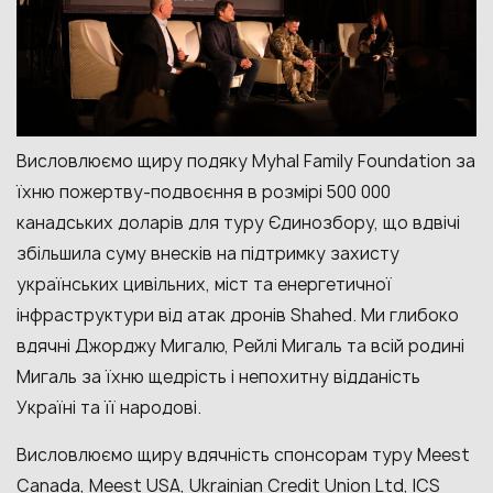
Висловлюємо щиру подяку Myhal Family Foundation
з
а
їхню пожертву-подвоєння
в розмірі 500 000
канадських доларів для туру Єдинозбору,
що вдвічі
збільшила суму
внесків на підтримку захисту
українських цивільних, міст та енергетичної
інфраструктури від атак дронів Shahed. Ми глибоко
вдячні Джорджу Мигалю, Рейлі Мигаль та всій родині
Мигаль за їхню щедрість і непохитну відданість
Україні та її народові.
Висловлюємо щиру вдячність спонсорам туру Meest
Canada, Meest USA, Ukrainian Credit Union Ltd, ICS