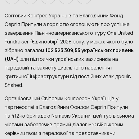
Світовий Конґрес Українців та Благодійний Фонд
Сергія Притули з гордістю оголошують про успішне
завершення Північноамериканського туру One United
Fundraiser (Єдинозбір) 2026 року, у межах якого було
зібрано загалом
102 523 309,55 українських гривень
(UAH)
для підтримки українських захисників на
передовій та захисту цивільного населення і
критичної інфраструктури від постійних атак дронів
Shahed.
Організований Світовим Конґресом Українців у
партнерстві з Благодійним Фондом Сергія Притули
та 412-ю бригадою Nemesis України, цей
тур вісьмома
містами
забезпечив прямий діалог між військовим
керівництвом з передової та представниками