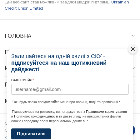
Цей веб-сайт став можливим завдяки щедрій підтримці
Ukrainian
Credit Union Limited
ГОЛОВНА
ПРО НАС
Залишайтеся на одній хвилі з СКУ -
підписуйтеся на наш щотижневий
НОВИНИ
дайджест!
ВАШ ЕМЕЙЛ
*
ПРОГРАМИ
МЕДІА КОНТАКТИ
Так, будь ласка повідомляйте мене про новини, події та пропозиції
*
Підписуючись на розсилку, ви погоджуєтесь з
Правилами користування
и Політикою конфіденційності
та даєте згоду на використання файлів
cookie і передачу своїх персональних даних в
*
Copyright © 2026 Ukrainian World
DForce
Політика
Congress. Powered by
Підписатися
конфеденційності