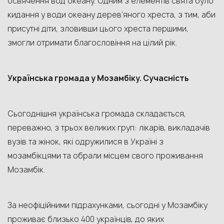
освячення вод океану. Одним з елементів свята було
кидання у води океану дерев’яного хреста, з тим, аби
присутні діти, зловивши цього хреста першими,
змогли отримати благословіння на цілий рік.
Українська громада у Мозамбіку. Сучасність
Сьогоднішня українська громада складається,
переважно, з трьох великих груп: лікарів, викладачів
вузів та жінок, які одружилися в Україні з
мозамбікцями та обрали місцем свого проживання
Мозамбік.
За неофіційними підрахунками, сьогодні у Мозамбіку
проживає близько 400 українців, до яких