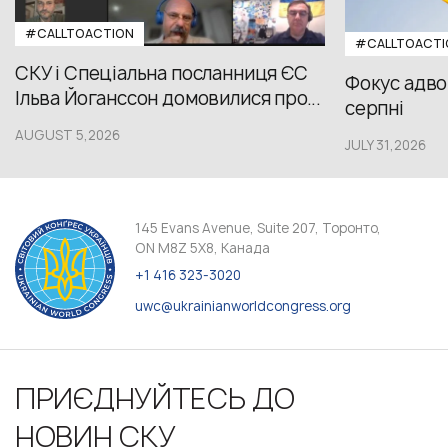
#CALLTOACTION
#CALLTOACTI
СКУ і Спеціальна посланниця ЄС
Фокус адвок
Ільва Йоганссон домовилися про...
серпні
AUGUST 5,2026
JULY 31,2026
145 Evans Avenue, Suite 207, Торонто,
ON M8Z 5X8, Канада
+1 416 323-3020
uwc@ukrainianworldcongress.org
ПРИЄДНУЙТЕСЬ ДО
НОВИН СКУ