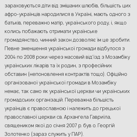
зараховуються діти від змішаних шлюбів, більшість цих
афро-українців народилися в Україні, мають одного з
батьків, переважно матір, українського роду, і, якщо
колись побажають отримати українське
громадянство, чинний закон дозволяє їм це зробити.
Певне зменшення української громади відбулося з
2004 по 2008 роки через масовий від’їзд з Мозамбіку
українських лікарів та їх родин, з професійних
обставин (непоновлення контрактів тощо). Офіційно
організованої української громади в Мозамбіку
немає, так само як української церкви чи українських
громадських організацій. Переважна більшість
українців є православною і належить до грецької
православної церкви св. Архангела Гавриїла,
священикoм якої до січня 2007 p. був о. Георгій
Золотенко (зараз служить у ПАР).