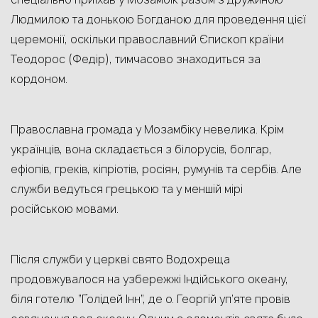
Людмилою та донькою Богданою для проведення цієї
церемонії, оскільки православний Єпископ країни
Теодорос (Федір), тимчасово знаходиться за
кордоном.
Православна громада у Мозамбіку невелика. Крім
українців, вона складається з білорусів, болгар,
ефіопів, греків, кіпріотів, росіян, румунів та сербів. Але
служби ведуться грецькою та у меншій мірі
російською мовами.
Після служби у церкві свято Водохреща
продовжувалося на узбережжі Індійського океану,
біля готелю “Ґолідей Інн”, де о. Георгій уп’яте провів