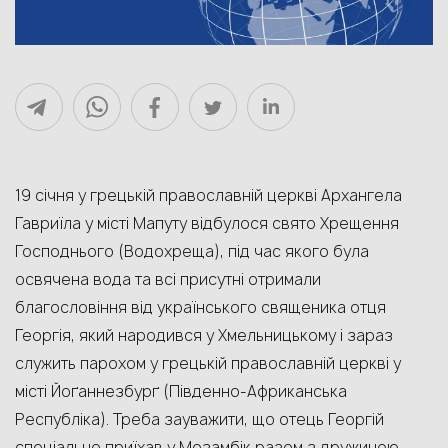
19 січня у грецькій православній церкві Архангела
Гавриїла у місті Мапуту відбулося свято Хрещення
Господнього (Водохреща), під час якого була
освячена вода та всі присутні отримали
благословіння від українського священика отця
Георгія, який народився у Хмельницькому і зараз
служить парохом у грецькій православній церкві у
місті Йоґаннезбурґ (Південно-Африканська
Республіка). Треба зауважити, що отець Георгій
спеціально приїхав у Мозамбік разом з дружиною