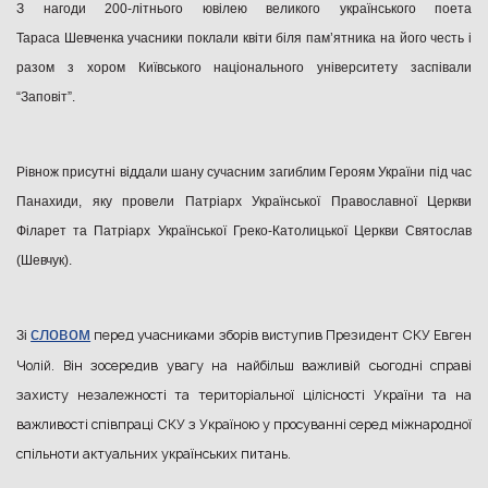
З нагоди 200-літнього ювілею великого українського поета
Тараса Шевченка учасники поклали квіти біля пам’ятника на його честь і
разом з хором Київського національного університету заспівали
“Заповіт”.
Рівнож присутні віддали шану сучасним загиблим Героям України під час
Панахиди, яку провели Патріарх Української Православної Церкви
Філарет та Патріарх Української Греко-Католицької Церкви Святослав
(Шевчук).
словом
перед учасниками зборів виступив Президент СКУ Евген
Зі
Чолій. Він зосередив увагу на найбільш важливій сьогодні справі
захисту незалежності та територіальної цілісності України та на
важливості співпраці СКУ з Україною у просуванні серед міжнародної
спільноти актуальних українських питань.