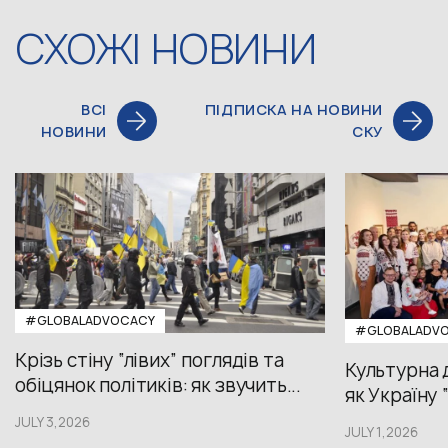
СХОЖІ НОВИНИ
ВСІ
ПІДПИСКА НА НОВИНИ
НОВИНИ
СКУ
#GLOBALADVOCACY
#GLOBALADV
Крізь стіну “лівих” поглядів та
Культурна 
обіцянок політиків: як звучить...
як Україну 
JULY 3,2026
JULY 1,2026