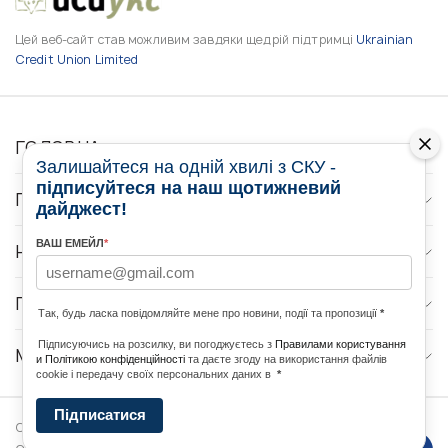
Цей веб-сайт став можливим завдяки щедрій підтримці
Ukrainian
Credit Union Limited
ГОЛОВНА
Залишайтеся на одній хвилі з СКУ -
підписуйтеся на наш щотижневий
ПРО НАС
дайджест!
ВАШ ЕМЕЙЛ
*
НОВИНИ
ПРОГРАМИ
Так, будь ласка повідомляйте мене про новини, події та пропозиції
*
Підписуючись на розсилку, ви погоджуєтесь з
Правилами користування
МЕДІА КОНТАКТИ
и Політикою конфіденційності
та даєте згоду на використання файлів
cookie і передачу своїх персональних даних в
*
Підписатися
Copyright © 2026 Ukrainian World