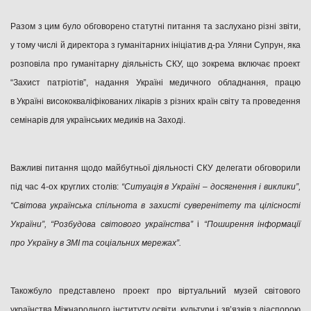
Разом з цим було обговорено статутні питання та заслухано різні звіти,
у тому числі й директора з гуманітарних ініціатив д-ра Уляни Супрун, яка
розповіла про гуманітарну діяльність СКУ, що зокрема включає проект
“Захист патріотів”, надання Україні медичного обладнання, працю
в Україні висококваліфікованих лікарів з різних країн світу та проведення
семінарів для українських медиків на Заході.
Важливі питання щодо майбутньої діяльності СКУ делегати обговорили
під час 4-ох круглих столів:
“Ситуація в Україні – досягнення і виклики”,
“Світова українська спільнота в захисті суверенітету та цілісності
України”, “Розбудова світового українства”
і
“Поширення інформації
про Україну в ЗМІ та соціальних мережах”.
Такожбуло представлено проект про віртуальний музей світового
українства Міжнародного інституту освіти, культури і зв’язків з діаспорою