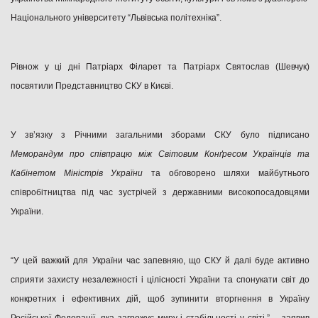
Національного університету “Львівська політехніка”.
Рівнож у ці дні Патріарх Філарет та Патріарх Святослав (Шевчук)
посвятили Представництво СКУ в Києві.
У зв’язку з Річними загальними зборами СКУ було підписано
Меморандум про співпрацю між Світовим Конґресом Українців та
Кабінетом Міністрів України
та обговорено шляхи майбутнього
співробітництва під час зустрічей з державними високопосадовцями
України.
“У цей важкий для України час запевняю, що СКУ й далі буде активно
сприяти захисту незалежності і цілісності України та спонукати світ до
конкретних і ефективних дій, щоб зупинити вторгнення в Україну