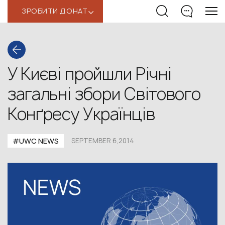
ЗРОБИТИ ДОНАТ
‹
У Києві пройшли Річні
загальні збори Світового
Конґресу Українців
#UWC NEWS
SEPTEMBER 6,2014