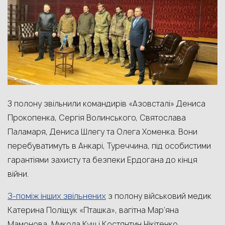
З полону звільнили командирів «Азовсталі» Дениса
Прокопенка, Сергія Волинського, Святослава
Паламаря, Дениса Шлегу та Олега Хоменка. Вони
перебуватимуть в Анкарі, Туреччина, під особистими
гарантіями захисту та безпеки Ердогана до кінця
війни.
З-поміж інших звільнених
з полону військовий медик
Катерина Поліщук «Пташка», вагітна Мар’яна
Мамонова, Микола Куш і Костянтин Нікітенко,