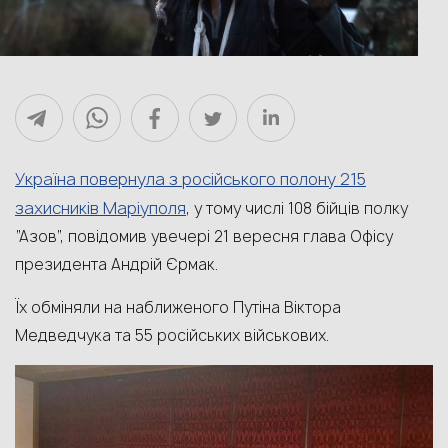
Україна повернула з російського полону 215
захисників Маріуполя
, у тому числі 108 бійців полку
“Азов”, повідомив увечері 21 вересня глава Офісу
президента Андрій Єрмак.
Їх обміняли на наближеного Путіна Віктора
Медведчука та 55 російських військових.