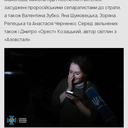
засуджені проросійськими сепаратистами до страти,
а також Валентина Зубко, Яна Шумовецька, Зоряна
Репецька та Анастасія Черненко. Серед звільнених
також і Дмитро «Орест» Козацький, автор світлин з
«Азовсталі».