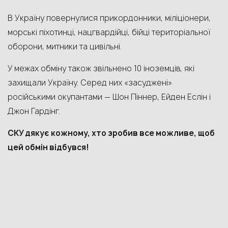
В Україну повернулися прикордонники, міліціонери,
морські піхотинці, нацгвардійці, бійці територіальної
оборони, митники та цивільні.
У межах обміну також звільнено 10 іноземців, які
захищали Україну. Серед них «засуджені»
російськими окупантами — Шон Піннер, Ейден Еслін і
Джон Гардінг.
СКУ дякує кожному, хто зробив все можливе, щоб
цей обмін відбувся!