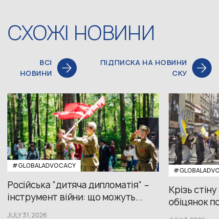
СХОЖІ НОВИНИ
ВСІ
ПІДПИСКА НА НОВИНИ
НОВИНИ
СКУ
#GLOBALADVOCACY
#GLOBALADV
Російська “дитяча дипломатія” –
Крізь стіну
інструмент війни: що можуть...
обіцянок пол
JULY 31,2026