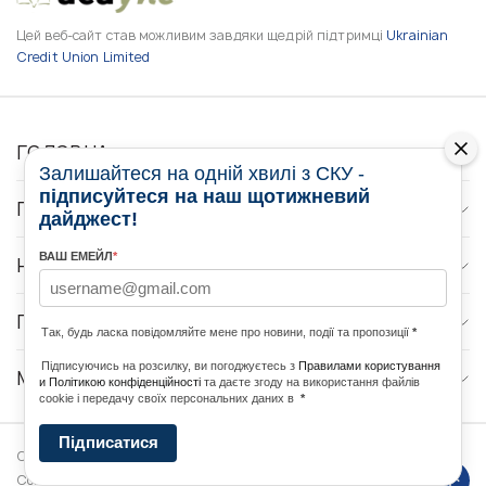
Цей веб-сайт став можливим завдяки щедрій підтримці
Ukrainian
Credit Union Limited
ГОЛОВНА
Залишайтеся на одній хвилі з СКУ -
підписуйтеся на наш щотижневий
ПРО НАС
дайджест!
ВАШ ЕМЕЙЛ
*
НОВИНИ
ПРОГРАМИ
Так, будь ласка повідомляйте мене про новини, події та пропозиції
*
Підписуючись на розсилку, ви погоджуєтесь з
Правилами користування
МЕДІА КОНТАКТИ
и Політикою конфіденційності
та даєте згоду на використання файлів
cookie і передачу своїх персональних даних в
*
Підписатися
Copyright © 2026 Ukrainian World
DForce
Політика
Congress. Powered by