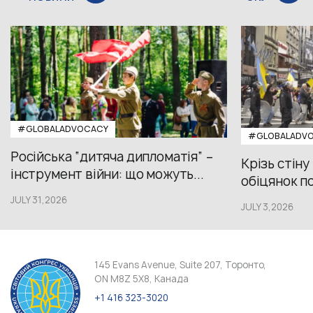
#GLOBALADVOCACY
#GLOBALADV
Російська “дитяча дипломатія” –
Крізь стіну
інструмент війни: що можуть...
обіцянок пол
JULY 31,2026
JULY 3,2026
145 Evans Avenue, Suite 207, Торонто,
ON M8Z 5X8, Канада
+1 416 323-3020