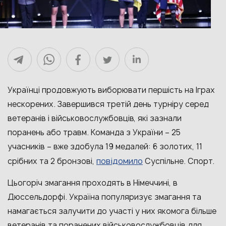
Українці продовжують виборювати першість на Іграх
нескорених. Завершився третій день турніру серед
ветеранів і військовослужбовців, які зазнали
поранень або травм. Команда з України – 25
учасників – вже здобула 19 медалей: 6 золотих, 11
повідомило
срібних та 2 бронзові,
Суспільне. Спорт.
Цьогоріч змагання проходять в Німеччині, в
Дюссельдорфі. Україна популяризує змагання та
намагається залучити до участі у них якомога більше
ветеранів та поранених військовослужбовців для