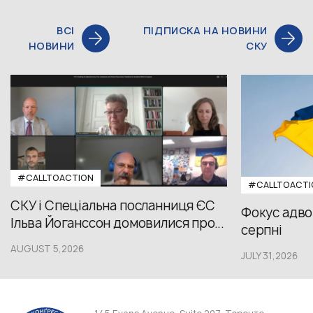
ВСІ
ПІДПИСКА НА НОВИНИ
НОВИНИ
СКУ
#CALLTOACTION
#CALLTOACTI
СКУ і Спеціальна посланниця ЄС
Фокус адвок
Ільва Йоганссон домовилися про...
серпні
AUGUST 5,2026
JULY 31,2026