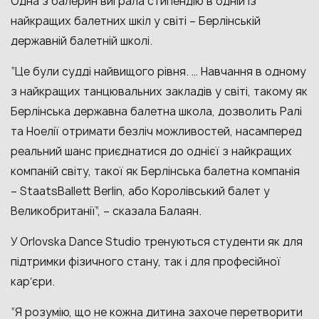
Одна з балерин виграла стипендію в одній із
найкращих балетних шкіл у світі – Берлінській
державній балетній школі.
“Це були судді найвищого рівня. … Навчання в одному
з найкращих танцювальних закладів у світі, такому як
Берлінська державна балетна школа, дозволить Ралі
та Ноелії отримати безліч можливостей, насамперед
реальний шанс приєднатися до однієї з найкращих
компаній світу, такої як Берлінська балетна компанія
– StaatsBallett Berlin, або Королівський балет у
Великобританії”, – сказала Балаян.
У Orlovska Dance Studio тренуються студенти як для
підтримки фізичного стану, так і для професійної
карʼєри.
“Я розумію, що не кожна дитина захоче перетворити