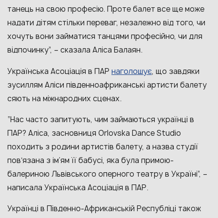
танець на свою професію. Проте балет все ще може
надати дітям стільки переваг, незалежно від того, чи
хочуть вони займатися танцями професійно, чи для
відпочинку”, – сказала Аліса Балаян.
наголошує
Українська Асоціація в ПАР
, що завдяки
зусиллям Аліси південноафриканські артисти балету
сяють на міжнародних сценах.
“Нас часто запитують, чим займаються українці в
ПАР? Аліса, засновниця Orlovska Dance Studio
походить з родини артистів балету, а назва студії
повʼязана з ім’ям її бабусі, яка була примою-
балериною Львівського оперного театру в Україні”, –
написала Українська Асоціація в ПАР.
Українці в Південно-Африканській Республіці також