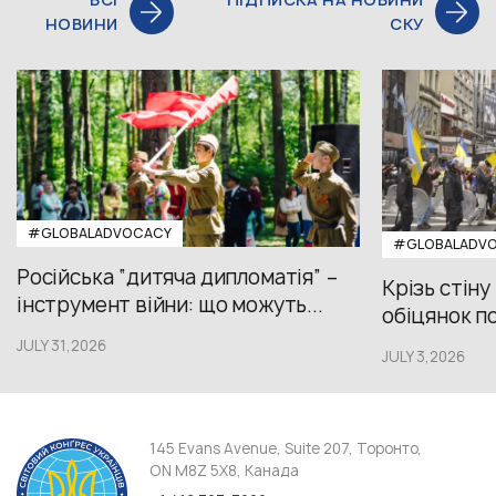
НОВИНИ
СКУ
#GLOBALADVOCACY
#GLOBALADV
Російська “дитяча дипломатія” –
Крізь стіну
інструмент війни: що можуть...
обіцянок пол
JULY 31,2026
JULY 3,2026
145 Evans Avenue, Suite 207, Торонто,
ON M8Z 5X8, Канада