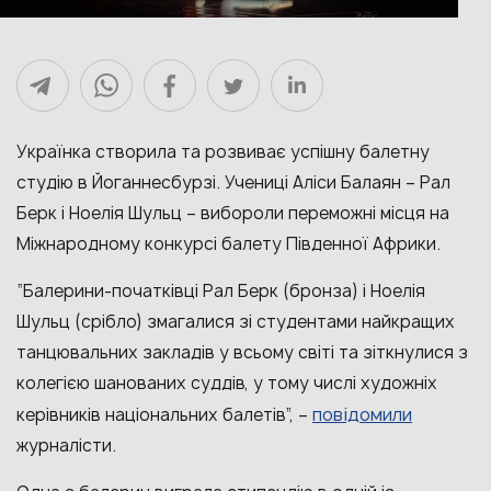
Українка створила та розвиває успішну балетну
студію в Йоганнесбурзі. Учениці Аліси Балаян – Рал
Берк і Ноелія Шульц – вибороли переможні місця на
Міжнародному конкурсі балету Південної Африки.
“Балерини-початківці Рал Берк (бронза) і Ноелія
Шульц (срібло) змагалися зі студентами найкращих
танцювальних закладів у всьому світі та зіткнулися з
колегією шанованих суддів, у тому числі художніх
повідомили
керівників національних балетів”, –
журналісти.