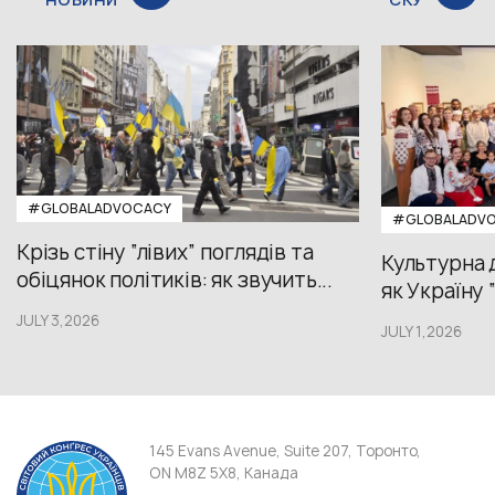
#GLOBALADVOCACY
#GLOBALADV
Крізь стіну “лівих” поглядів та
Культурна 
обіцянок політиків: як звучить...
як Україну 
JULY 3,2026
JULY 1,2026
145 Evans Avenue, Suite 207, Торонто,
ON M8Z 5X8, Канада