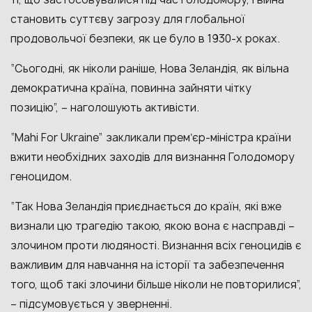
становить суттєву загрозу для глобальної
продовольчої безпеки, як це було в 1930-х роках.
“Сьогодні, як ніколи раніше, Нова Зеландія, як вільна
демократична країна, повинна зайняти чітку
позицію”, – наголошують активісти.
“Mahi For Ukraine” закликали премʼєр-міністра країни
вжити необхідних заходів для визнання Голодомору
геноцидом.
“Так Нова Зеландія приєднається до країн, які вже
визнали цю трагедію такою, якою вона є насправді –
злочином проти людяності. Визнання всіх геноцидів є
важливим для навчання на історії та забезпечення
того, щоб такі злочини більше ніколи не повторилися”,
– підсумовується у зверненні.