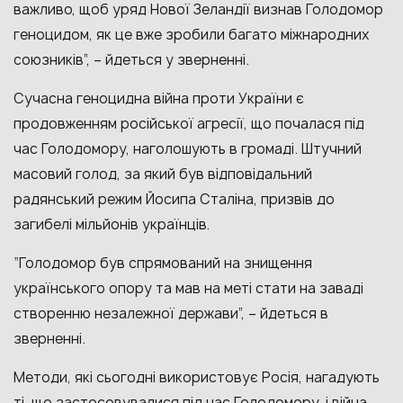
важливо, щоб уряд Нової Зеландії визнав Голодомор
геноцидом, як це вже зробили багато міжнародних
союзників”, – йдеться у зверненні.
Сучасна геноцидна війна проти України є
продовженням російської агресії, що почалася під
час Голодомору, наголошують в громаді. Штучний
масовий голод, за який був відповідальний
радянський режим Йосипа Сталіна, призвів до
загибелі мільйонів українців.
“Голодомор був спрямований на знищення
українського опору та мав на меті стати на заваді
створенню незалежної держави”, – йдеться в
зверненні.
Методи, які сьогодні використовує Росія, нагадують
ті, що застосовувалися під час Голодомору, і війна