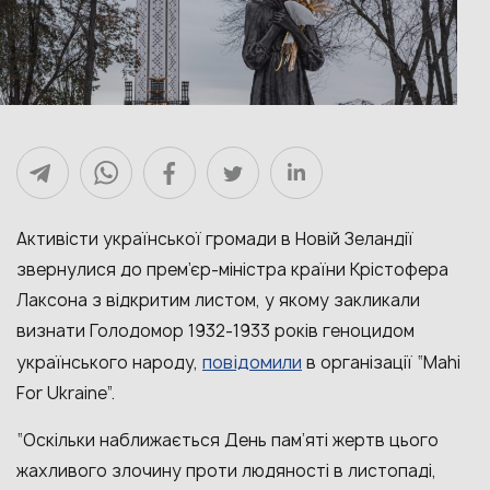
Активісти української громади в Новій Зеландії
звернулися до прем’єр-міністра країни Крістофера
Лаксона з відкритим листом, у якому закликали
визнати Голодомор 1932-1933 років геноцидом
повідомили
українського народу,
в організації “Mahi
For Ukraine”.
“Оскільки наближається День пам’яті жертв цього
жахливого злочину проти людяності в листопаді,