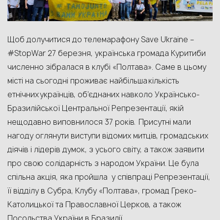
Щоб долучитися до телемарафону
Save Ukraine –
#StopWar 27 березня
,
українська громада Куритиб
и
численно зібралася
в клубі «Полтава».
Саме в цьому
місті на сьогодні проживає
найбільша
кількість
етнічних
українців
, об’єднаних навколо Українсько-
Бразилійської Центральної Репрезентації, якій
нещодавно виповнилося 37 років.
Присутні мали
нагоду оглянути виступи відомих
митці
в
, громадськ
их
діячів і
лідер
ів
думок, з ус
ього світу, а також заявити
про свою солідарність з народом України
.
Це була
спільна акція, яка пройшла у співпраці Репрезентації,
її відділу в Субра,
Клубу «Полтава», громад Греко-
Католицької та Православної Церков
, а також
Посольства України в Бразилії.