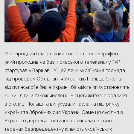
М
іжнародн
ий
благодійн
ий
концерт-телемарафон
,
який проходив
на базі польського телеканалу TVP
,
стартував у Варшаві.
У цей день українська громада
під проводом Об’єднання Українців Польщі, біженці
від путінської війни в Україні, більшість яких становлять
жінки і діти, а також численні місцеві жителі зібралися
в столиці Польщі та вигукували гасла на підтримку
України та Збройних сил України. Саме ця сусідня з
Україною держава гостинно прийняла на своїх
теренах безпрецедентну кількість українських