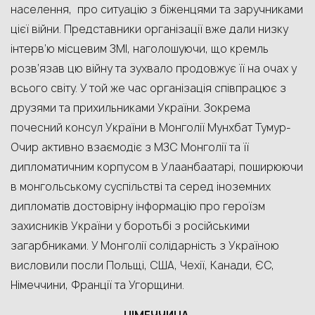
населення, про ситуацію з біженцями та заручниками
цієї війни. Представники організації вже дали низку
інтерв’ю місцевим ЗМІ, наголошуючи, що кремль
розв’язав цю війну та зухвало продовжує її на очах у
всього світу. У той же час організація співпрацює з
друзями та прихильниками України. Зокрема
поч
есний консул України в Монголії Мунхбат Тумур-
Очир активно взаємодіє з МЗС Монголії та її
дипломатичним корпусом в Улаанбаатарі, поширюючи
в монгольському суспільстві та серед іноземних
дипломатів достовірну інформацію про героїзм
захисників України у боротьбі з російськими
загарбниками. У Монголії солідарність з Україною
висловили посли Польщі, США, Чехії, Канади, ЄС,
Німеччини, Франції та Угорщини.