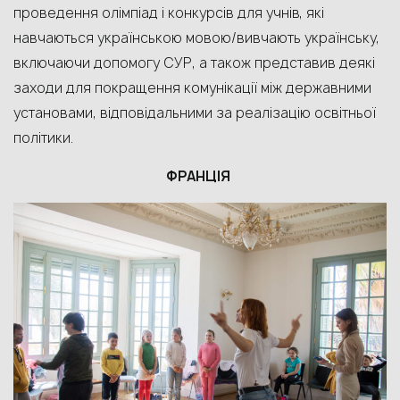
проведення олімпіад
і
конкурсів для учнів, які
навчаються українською мовою/вивчають українську,
включаючи допомогу СУР
,
а також представив д
еякі
заходи
для
покращення комунікації між державними
установами, відповідальними за реалізацію освітньої
політики.
ФРАНЦІЯ