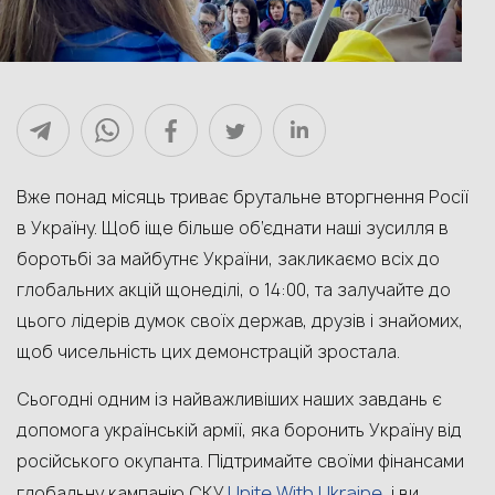
Вже понад місяць
триває
брутальне
вторгнення
Росії
в Україну
.
Щоб іще більше
об’єднати
наші
зусилля
в
боротьбі за майбутнє України, закликаємо всіх до
глобальних акцій
щон
еділі, о 14:00
,
та з
алучайте
до
цього
лідерів думок своїх держав,
друзів
і
знайомих
,
щоб
чисельність
цих
демонстрацій
зростала
.
Сьогодні одним із найважливіших наших завдань є
допомога українській армії, яка боронить Україну від
російського окупанта.
Підтримайте своїми фінансами
Unite With Ukraine
глобальну кампанію СКУ
і ви