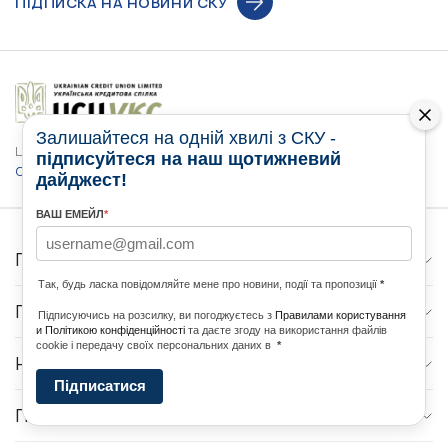
ПІДПИСКА НА НОВИНИ СКУ
Залишайтеся на одній хвилі з СКУ -
Цей веб-сайт став можливим завдяки щедрій підтримці
Ukrainian
підписуйтеся на наш щотижневий
Credit Union Limited
дайджест!
ВАШ ЕМЕЙЛ
*
ГОЛОВНА
Так, будь ласка повідомляйте мене про новини, події та пропозиції
*
ПРО НАС
Підписуючись на розсилку, ви погоджуєтесь з
Правилами користування
и Політикою конфіденційності
та даєте згоду на використання файлів
cookie і передачу своїх персональних даних в
*
НОВИНИ
Підписатися
ПРОГРАМИ