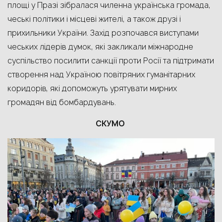
площі у Празі
зібралася чиленна українська громада,
чеські політики і місцеві жителі, а також друзі і
прихильники України. Захід розпочався
виступ
ами
чеськ
их
лідер
ів
думок
,
які закликали міжнародне
суспільство посилити санкції проти Росії та підтримати
створення над Україною повітряних гуманітарних
коридорів, які допоможуть урятувати мирних
громадян від бомбардувань.
СКУМО