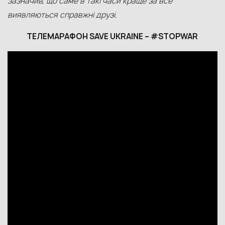
зазначив, що саме в такі часи краще за все
виявляються справжні друзі.
ТЕЛЕМАРАФОН
SAVE UKRAINE – #STOPWAR