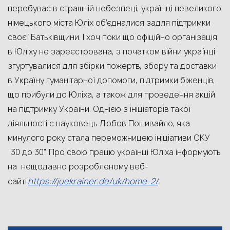
перебуває в страшній небезпеці, українці невеликого
німецького міста Юліх об’єдналися задля підтримки
своєї Батьківщини. І хоч поки що о
фіційно організаці
я
в
Юліху
не зареєстрована,
з початк
ом війни українці
згуртувалися для
зб
ірки
пожертв, збору та доставки
в Україну
гуманітарної допомоги
, підтримки
біженц
ів
,
що прибули до Юліха,
а також для проведення
акцій
на
підт
р
имку України.
Однією з ініціаторів такої
діяльності є науковець Любов Пошивайло, яка
минулого року стала переможницею ініціативи СКУ
“
30
до 30
”.
Про свою працю українці Юліха інформують
на
нещодавно розроблен
ому
веб-
https://juekrainer.de/uk/home-2/
сайт
і
.