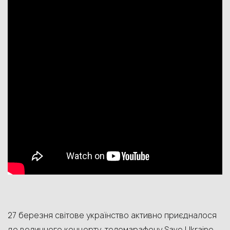
27 березня
світове українство активно приєдналося
до величного концерту-телемарафону
Save Ukraine –