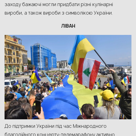
заходу бажаючі могли придбати різні кулінарні
вироби, а також вироби
з символікою України.
ЛІВАН
До підтримки України під час
М
іжнародн
ого
благодійн
ого
концерт
у
-телемарафон
у
активно