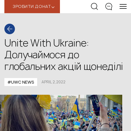
ЗРОБИТИ ДОНАТ
‹
Unite With Ukraine:
Долучаймося до
глобальних акцій щонеділі
#UWС NEWS
APRIL 2,2022