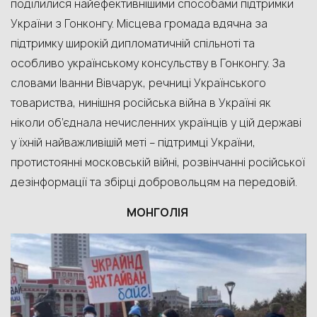
поділилися найефективнішими способами підтримки
України з Гонконгу. Місцева громада вдячна за
підтримку широкій дипломатичній спільноті та
особливо українському консульству в Гонконгу. За
словами Іванни Вівчарук, речниці Українського
товариства, нинішня російська війна в Україні як
ніколи об’єднала нечисленних українців у цій державі
у їхній найважливішій меті – підтримці України,
протистоянні московській війні, розвінчанні російської
дезінформації та збірці добровольцям на передовій.
МОНГОЛІЯ