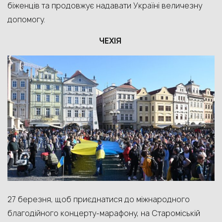
біженців та продовжує надавати Україні величезну
допомогу.
ЧЕХІЯ
27 березня
,
щоб приєднатися до
міжнародн
ого
благодійн
ого
концерт
у
-марафон
у,
на Староміській