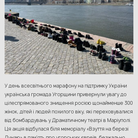
У день всесвітнього марафону на підтримку України
українська громада Угорщини привернули увагу до
цілеспрямованого знищення росією щ
онайменше 300
жінок, дітей і людей похилого віку, як
і переховувалися
від бомбардувань
у Драматичному
т
еатрі в Маріупол
і
.
Ця акція
відбулася біля меморіалу «Взуття на березі
Дунаю»
в пам’ять про
угорських євреїв, безжально