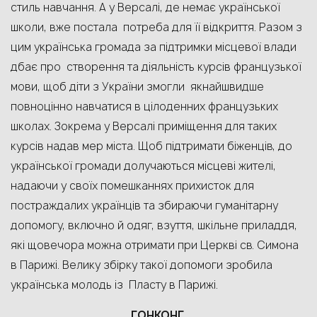
стиль навчання
.
А у Версалі, де немає української
школи, вже постала потреба для її відкриття. Разом з
цим українська громада за підтримки місцевої влади
дбає про створення та діяльність курсів французької
мови, щоб діти з України змогли якнайшвидше
повноцінно навчатися в цілоденних французьких
школах. Зокрема у Версалі приміщення для таких
курсів надав мер міста. Щоб підтримати біженців, до
української громади долучаються місцеві жителі,
надаючи у своїх помешканнях прихисток для
постраждалих українців та збираючи гуманітарну
допомогу, включно й одяг, взуття, шкільне приладдя,
які щовечора можна отримати при Церкві св. Симона
в Парижі. Велику збірку такої допомоги зробила
українська молодь із Пласту в Парижі.
ГОНКОНГ