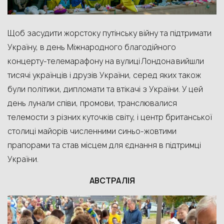
Щоб з
асудити
жорстоку путінську війну та підтримати
Україну
,
в день
М
іжнародн
ого
благодійн
ого
концерт
у
-телемарафон
у
на вулиці
Лондона
вийшли
тисячі
українців і друзів України, серед яких також
були політики, дипломати та втікачі з України. У цей
день л
унали співи, промови,
транслювалися
телемости з
різних куточків світу, і
ц
ентр британської
столиці
майорів численними
синьо-жовти
ми
прапорами та став місцем для єднання в підтримці
України.
АВСТРАЛІЯ