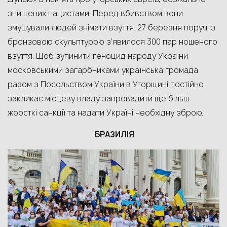
знищених нацистами. Перед вбивством вони
змушували людей знімати взуття.
27 березня
поруч із
бронзовою скульптурою з’явилося 300 пар ношеного
взуття.
Щоб зупинити геноцид народу України
московськими загарбниками українська громада
разом з Посольством України в Угорщині постійно
закликає місцеву владу
запровад
ити
ще більш
жорсткі санкці
ї та надати Україні
необхідну зброю
.
БРАЗИЛІЯ