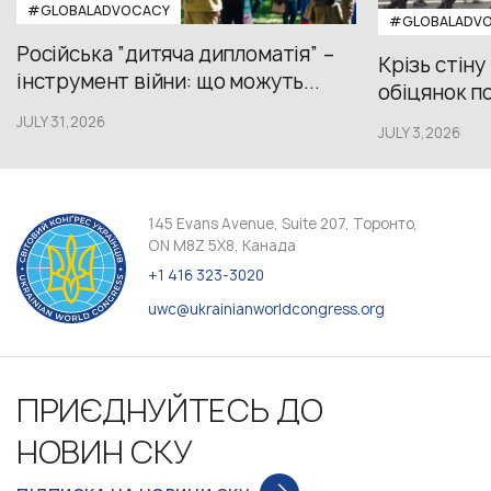
#GLOBALADVOCACY
#GLOBALADV
Російська “дитяча дипломатія” –
Крізь стіну
інструмент війни: що можуть...
обіцянок пол
JULY 31,2026
JULY 3,2026
145 Evans Avenue, Suite 207, Торонто,
ON M8Z 5X8, Канада
+1 416 323-3020
uwc@ukrainianworldcongress.org
ПРИЄДНУЙТЕСЬ ДО
НОВИН СКУ