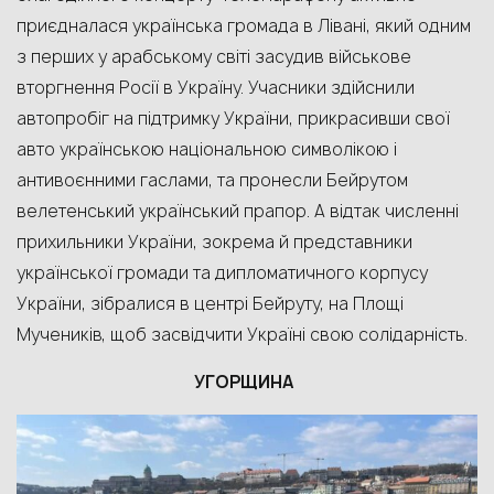
приєдналася українська громада в Лівані, який одним
з перших у арабському світі
засуди
в
військове
вторгнення Росії в Україну.
Учасники здійснили
автопробіг на підтримку України, прикрасивши
свої
авто
українською
національною символікою
і
антивоєнними гаслами
,
та пронесли
Бейрутом
велетенський
український
прапор.
А відтак численні
прихильники України, зокрема й представники
української громади та дипломатичного корпусу
України, зібралися в центрі Бейруту, на Площі
Мучеників, щоб засвідчити Україні свою солідарність.
УГОРЩИНА