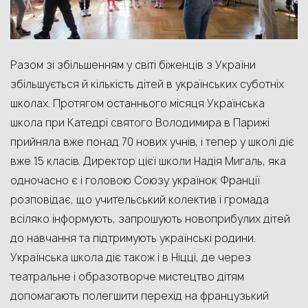
Разом зі збільшенням у світі біженців з України
збільшується й кількість дітей в українських суботніх
школах. Протягом останнього місяця Українська
школа при Катедрі святого Володимира в Парижі
прийняла вже понад 70 нових учнів, і тепер у школі діє
вже 15 класів. Директор цієї
школи Надія Мигаль, яка
одночасно є і головою Союзу українок Франції
розповідає, що учительський колектив і громада
всіляко інформують, запрошують новоприбулих дітей
до навчання та підтримують українські родини.
Українська школа діє також і в Ніцці, де через
т
еатральне
і
образотворче мистецтво
дітям
допомагають
полегшити
перехід на французький