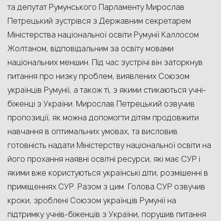
та депутат Румунського Парламенту Мирослав
Петрецький зустрівся
з
Д
ержавним секретарем
Міністерства національної освіти
Румунії Каллоcом
Жолтаном, відповідальним за освіту мовами
національних меншин.
Під час зустрічі
він заторкнув
питання про
низку проблем, виявлених Союзом
українців Румунії, а також ті, з якими стикаються учні-
біженці з України.
Мирослав Петрецький
озвучив
пропозиції, як можна допомогти дітям продовжити
навчання в оптимальних умовах, та висловив
готовність надати Міністерству національної освіти на
його прохання наявні освітні ресурси, які має СУР і
якими вже користуються українські діти, розмішенні в
приміщеннях СУР.
Разом з цим Голова СУР озвучив
кроки, зроблені Союзом українців Румунії на
підтримку учнів-біженців з України, поруш
ив
питання