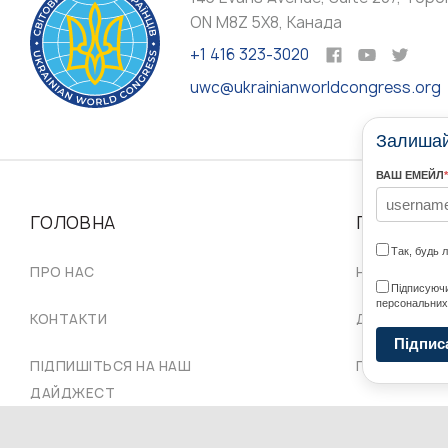
ON M8Z 5X8, Канада
+1 416 323-3020
uwc@ukrainianworldcongress.org
Залишайт
ВАШ ЕМЕЙЛ
*
ГОЛОВНА
ПРО НАС
Так, будь 
ПРО НАС
НАШІ СПІЛЬ
Підписуючи
персональних
КОНТАКТИ
ДОРАДЧА Р
Підпис
ПІДПИШІТЬСЯ НА НАШ
ПРОВІД СКУ
ДАЙДЖЕСТ