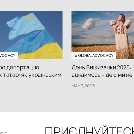
VOCACY
#GLOBALADVOCACY
про депортацію
День Вишиванки 2026:
 татар: як українським
єднаймось – де б ми не
..
MAY 7,2026
ПРИЄДНУЙТЕС
нто,