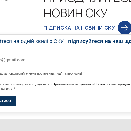
НОВИН СКУ
ПІДПИСКА НА НОВИНИ СКУ
еся на одній хвилі з СКУ -
підписуйтеся на наш щ
НОВИНИ
ПРОГ
ласка повідомляйте мене про новини, події та пропозиції
*
НОТИ ПО СВІТУ
#CALLTOACTION
UNITE W
сь на розсилку, ви погоджуєтесь з
Правилами користування и Політикою конфіденційно
 даних в
*
АДА
ENERGI
атися