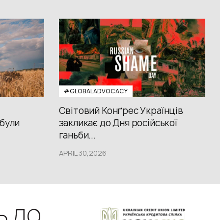
#GLOBALADVOCACY
Світовий Конґрес Українців
 були
закликає до Дня російської
ганьби...
APRIL 30,2026
Ь ДО