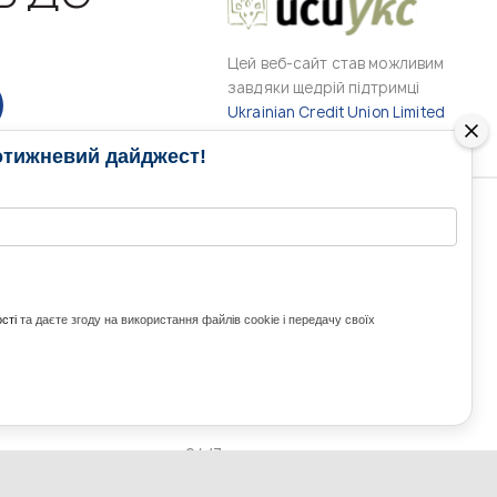
Цей веб-сайт став можливим
завдяки щедрій підтримці
Ukrainian Credit Union Limited
отижневий дайджест!
РАМИ
МЕДІА КОНТАКТИ
КОНТАКТ ДЛЯ МЕДІА
ITH UKRAINE
сті
та даєте згоду на використання файлів cookie і передачу своїх
з України та світу
ZE UKRAINE
Ольга Доманська
uwc@ukrainianworldcongress.org
24/7
FB: @uwcongress,