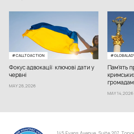
#CALLTOACTION
#GLOBALAD
Фокус адвокації: ключові дати у
Пам’ять 
червні
кримських
громадам.
MAY 28,2026
MAY 14,2026
145 Evans Avenue, Suite 207, Торо