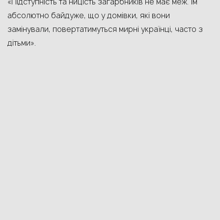
«Підступність та ницість загарбників не має меж. Їм
абсолютно байдуже, що у домівки, які вони
замінували, повертатимуться мирні українці, часто з
дітьми».