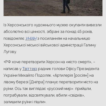
Із Херсонського художнього музею окупанти вивезли
абсолютно всі цінності, зібрані за понад 45 років,
УНІАН
повідомляє
з посиланням на начальницю
Херсонської міської військової адміністрації Галину
Лугову.
«РФ хоче перетворити Херсон на «місто смерті», –
Твіттері
написав у
радник голови Офісу Президента
України Михайло Подоляк. «Артилерія [росіян] на
лівому березі [Дніпра] планує перетворити місто на
руїни. Ось так виглядає «русский мир»: прийшли,
пограбували, відсвяткували, вбили «свідків»,
залишили руїни і пішли».