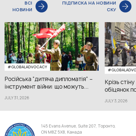
ВСІ
ПІДПИСКА НА НОВИНИ
НОВИНИ
СКУ
#GLOBALADVOCACY
#GLOBALADV
Російська “дитяча дипломатія” –
Крізь стіну
інструмент війни: що можуть...
обіцянок пол
JULY 31,2026
JULY 3,2026
145 Evans Avenue, Suite 207, Торонто,
ON M8Z 5X8, Канада