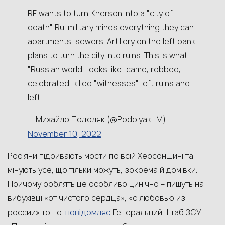
RF wants to turn Kherson into a "city of
death". Ru-military mines everything they can:
apartments, sewers. Artillery on the left bank
plans to turn the city into ruins. This is what
"Russian world" looks like: came, robbed,
celebrated, killed "witnesses", left ruins and
left.
— Михайло Подоляк (@Podolyak_M)
November 10, 2022
Росіяни підривають мости по всій Херсонщині та
мінують усе, що тільки можуть, зокрема й домівки.
Причому роблять це особливо цинічно – пишуть на
вибухівці «от чистого сердца», «с любовью из
повідомляє
россии» тощо,
Генеральний Штаб ЗСУ.