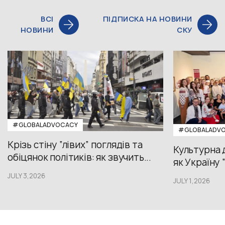
ВСІ
ПІДПИСКА НА НОВИНИ
НОВИНИ
СКУ
#GLOBALADVOCACY
#GLOBALADV
Крізь стіну “лівих” поглядів та
Культурна 
обіцянок політиків: як звучить...
як Україну 
JULY 3,2026
JULY 1,2026