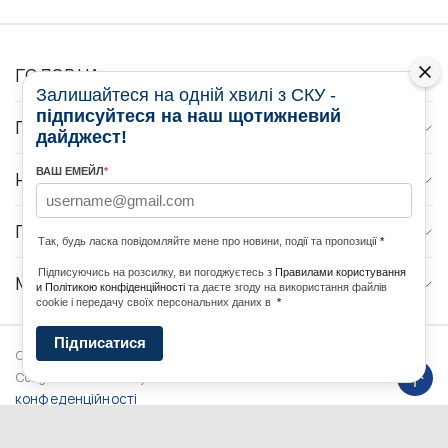
ГОЛОВНА
Залишайтеся на одній хвилі з СКУ -
підписуйтеся на наш щотижневий
ПРО НАС
дайджест!
ВАШ ЕМЕЙЛ
*
НОВИНИ
ПРОГРАМИ
Так, будь ласка повідомляйте мене про новини, події та пропозиції
*
Підписуючись на розсилку, ви погоджуєтесь з
Правилами користування
МЕДІА КОНТАКТИ
и Політикою конфіденційності
та даєте згоду на використання файлів
cookie і передачу своїх персональних даних в
*
Підписатися
Copyright © 2026 Ukrainian World
DForce
Політика
Congress. Powered by
конфеденційності