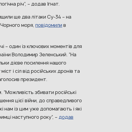
гічна річ”, – додав Ігнат.
ищили ще два літаки Су-34 – на
 Чорного моря,
повідомили
в
чі – один із ключових моментів для
раїни Володимир Зеленський. “На
льки дієве посилення нашого
міст і сіл від російських дронів та
наголосив президент.
 “Можливість збивати російські
шення цієї війни, до справедливого
кі нам із цим уже допомагають і які
римці наступного року”, –
додав