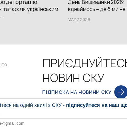
про депортацію
День Вишиванки 2026:
 татар: як українським
єднаймось – де б ми не
..
MAY 7,2026
ПРИЄДНУЙТЕС
нто,
НОВИН СКУ
ПІДПИСКА НА НОВИНИ СКУ
еся на одній хвилі з СКУ -
підписуйтеся на наш щ