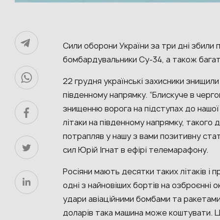
Сили оборони України за три дні збили 
бомбардувальники Су-34, а також бага
22 грудня українські захисники знищили
південному напрямку. “Блискуче в черго
знищенню ворога на підступах до нашої
літаки на південному напрямку, такого 
потрапляв у нашу з вами позитивну стат
сил Юрій Ігнат в ефірі телемарафону.
Росіяни мають десятки таких літаків і
одні з найновіших бортів на озброєнні о
удари авіаційними бомбами та ракетами
доларів така машина може коштувати. Ц