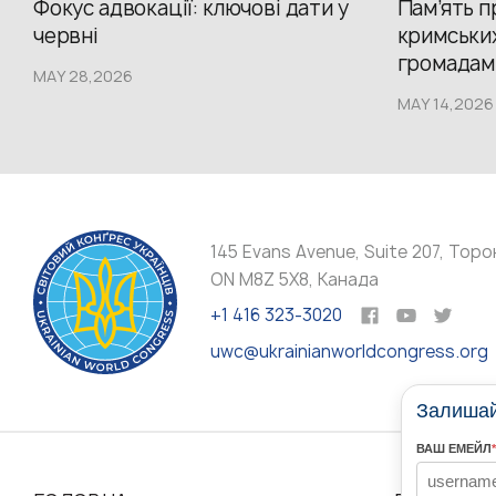
Фокус адвокації: ключові дати у
Пам’ять 
червні
кримських
громадам.
MAY 28,2026
MAY 14,2026
145 Evans Avenue, Suite 207, Торо
ON M8Z 5X8, Канада
+1 416 323-3020
uwc@ukrainianworldcongress.org
Залишайт
ВАШ ЕМЕЙЛ
*