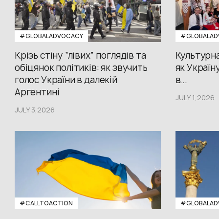
#GLOBALADVOCACY
#GLOBALAD
Крізь стіну “лівих” поглядів та
Культурна
обіцянок політиків: як звучить
як Україн
голос України в далекій
в...
Аргентині
JULY 1,2026
JULY 3,2026
#CALLTOACTION
#GLOBALAD