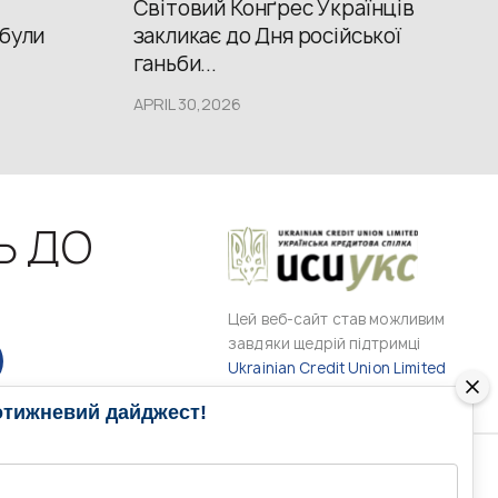
Світовий Конґрес Українців
 були
закликає до Дня російської
ганьби...
APRIL 30,2026
Ь ДО
Цей веб-сайт став можливим
завдяки щедрій підтримці
Ukrainian Credit Union Limited
отижневий дайджест!