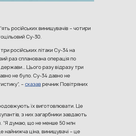
пʼять російських винищувачів – чотири
тоцільовий Су-30.
 три російських літаки Су-34 на
вий раз спланована операція по
 держави… Цього разу відразу три
давно не було. Су-34 давно не
истику”, –
сказав
речник Повітряних
 продовжують їх виготовлювати. Це
купантів, з них загарбники завдають
. “Я думаю, що не менше 50 млн
е найнижча ціна, винищувачі – це