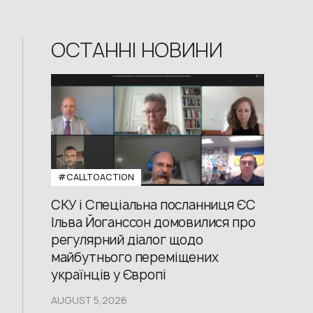
ОСТАННІ НОВИНИ
#CALLTOACTION
СКУ і Спеціальна посланниця ЄС
Ільва Йоганссон домовилися про
регулярний діалог щодо
майбутнього переміщених
українців у Європі
AUGUST 5,2026