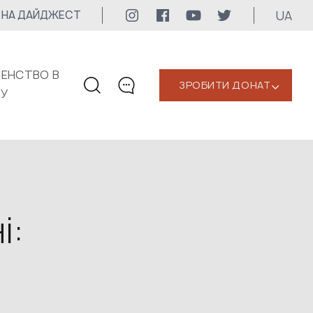
UA
 НА ДАЙДЖЕСТ
ЕНСТВО В
ЗРОБИТИ ДОНАТ
‹
КУ
КОНТАКТИ
+1 416 323-3020
uwc@ukrainianworldcongress.org
МЕДІА КОНТАКТИ
і:
Для медіа
24/7
uwc@ukrainianworldcongress.org
FB: @uwcongress