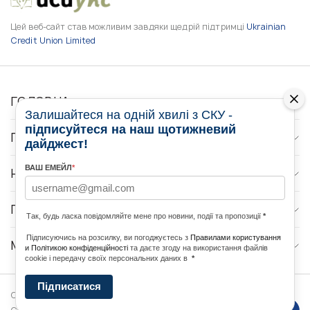
Цей веб-сайт став можливим завдяки щедрій підтримці
Ukrainian
Credit Union Limited
ГОЛОВНА
Залишайтеся на одній хвилі з СКУ -
підписуйтеся на наш щотижневий
ПРО НАС
дайджест!
ВАШ ЕМЕЙЛ
*
НОВИНИ
ПРОГРАМИ
Так, будь ласка повідомляйте мене про новини, події та пропозиції
*
Підписуючись на розсилку, ви погоджуєтесь з
Правилами користування
МЕДІА КОНТАКТИ
и Політикою конфіденційності
та даєте згоду на використання файлів
cookie і передачу своїх персональних даних в
*
Підписатися
Copyright © 2026 Ukrainian World