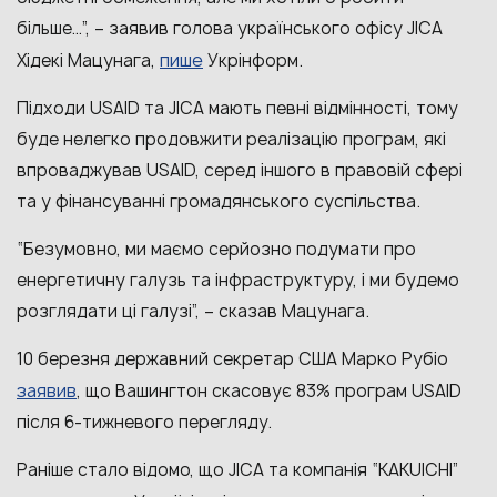
більше…”, – заявив голова українського офісу JICA
пише
Хідекі Мацунага,
Укрінформ.
Підходи USAID та JICA мають певні відмінності, тому
буде нелегко продовжити реалізацію програм, які
впроваджував USAID, серед іншого в правовій сфері
та у фінансуванні громадянського суспільства.
“Безумовно, ми маємо серйозно подумати про
енергетичну галузь та інфраструктуру, і ми будемо
розглядати ці галузі”, – сказав Мацунага.
10 березня державний секретар США Марко Рубіо
заявив
, що Вашингтон скасовує 83% програм USAID
після 6-тижневого перегляду.
Раніше стало відомо, що JICA та компанія “KAKUICHI”