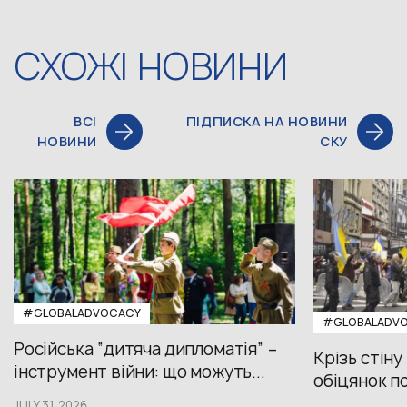
СХОЖІ НОВИНИ
ВСІ
ПІДПИСКА НА НОВИНИ
НОВИНИ
СКУ
#GLOBALADVOCACY
#GLOBALADV
Російська “дитяча дипломатія” –
Крізь стіну
інструмент війни: що можуть...
обіцянок пол
JULY 31,2026