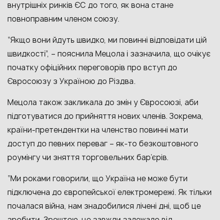
внутрішніх ринків ЄС до того, як вона стане
повноправним членом союзу.
“Якщо вони йдуть швидко, ми повинні відповідати цій
швидкості”, – пояснила Мецола і зазначила, що очікує
початку офіційних переговорів про вступ до
Євросоюзу з Україною до Різдва.
Мецола також закликала до змін у Євросоюзі, аби
підготуватися до прийняття нових членів. Зокрема,
країни-претендентки на членство повинні мати
доступ до певних переваг – як-то безкоштовного
роумінгу чи зняття торговельних бар’єрів.
“Ми роками говорили, що Україна не може бути
підключена до європейської електромережі. Як тільки
почалася війна, нам знадобилися лічені дні, щоб це
зробити. Зрештою, це завжди залежало від