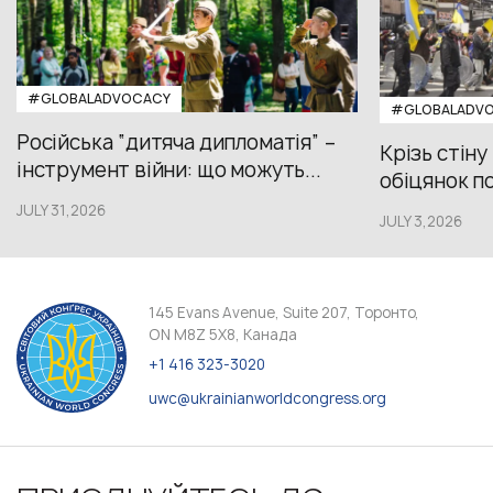
#GLOBALADVOCACY
#GLOBALADV
Російська “дитяча дипломатія” –
Крізь стіну
інструмент війни: що можуть...
обіцянок пол
JULY 31,2026
JULY 3,2026
145 Evans Avenue, Suite 207, Торонто,
ON M8Z 5X8, Канада
+1 416 323-3020
uwc@ukrainianworldcongress.org