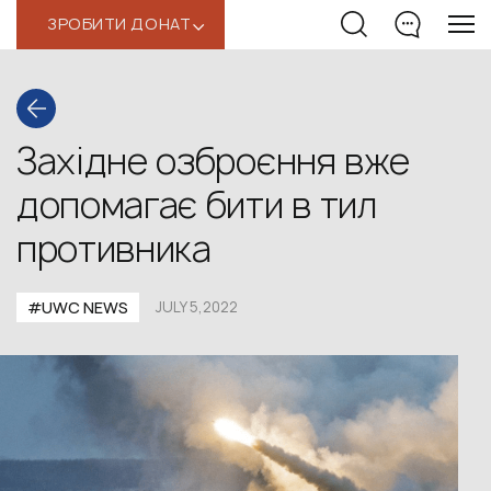
ЗРОБИТИ ДОНАТ
‹
Західне озброєння вже
допомагає бити в тил
противника
#UWС NEWS
JULY 5,2022