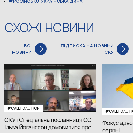
РОСІЙСЬКО-УКРАЇНСЬКА ВІЙНА
СХОЖІ НОВИНИ
ВСІ
ПІДПИСКА НА НОВИНИ
НОВИНИ
СКУ
#CALLTOACTION
#CALLTOACTI
СКУ і Спеціальна посланниця ЄС
Фокус адвок
Ільва Йоганссон домовилися про...
серпні