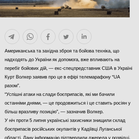
Американська та західна зброя та бойова техніка, що
надходять до України як допомога, вже впливають на
перебіг бойових дій, — екс-спецпредставник США в Україні
Курт Волкер заявив про це в ефірі телемарафону “UA
разом”.
“Успішні атаки на слади боєприпасів, які ми бачили 
останніми днями, — це продовжиться і це ставить росіян у 
більш вразливу позицію”, — зазначив Волкер.
У ніч проти 5 липня українські захисники знищили склад 
боєприпасів російських окупантів у Кадіївці Луганської 
області. Дану інформацію підтвердили джерела у розвідці, 