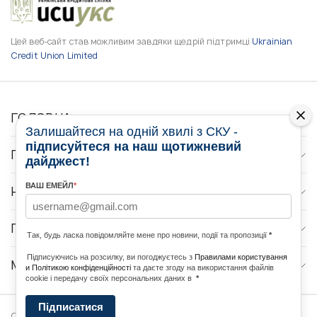
Цей веб-сайт став можливим завдяки щедрій підтримці
Ukrainian
Credit Union Limited
ГОЛОВНА
Залишайтеся на одній хвилі з СКУ -
підписуйтеся на наш щотижневий
ПРО НАС
дайджест!
ВАШ ЕМЕЙЛ
*
НОВИНИ
ПРОГРАМИ
Так, будь ласка повідомляйте мене про новини, події та пропозиції
*
Підписуючись на розсилку, ви погоджуєтесь з
Правилами користування
МЕДІА КОНТАКТИ
и Політикою конфіденційності
та даєте згоду на використання файлів
cookie і передачу своїх персональних даних в
*
Підписатися
Copyright © 2026 Ukrainian World