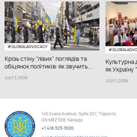
#GLOBALADVOCACY
#GLOBALADV
Крізь стіну “лівих” поглядів та
Культурна 
обіцянок політиків: як звучить...
як Україну 
JULY 3,2026
JULY 1,2026
145 Evans Avenue, Suite 207, Торонто,
ON M8Z 5X8, Канада
+1 416 323-3020