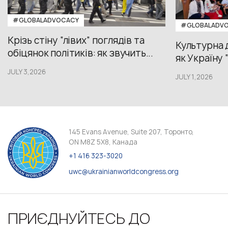
#GLOBALADVOCACY
#GLOBALADV
Крізь стіну “лівих” поглядів та
Культурна 
обіцянок політиків: як звучить...
як Україну 
JULY 3,2026
JULY 1,2026
145 Evans Avenue, Suite 207, Торонто,
ON M8Z 5X8, Канада
+1 416 323-3020
uwc@ukrainianworldcongress.org
ПРИЄДНУЙТЕСЬ ДО