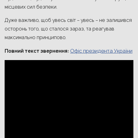
місцевих сил безпеки.
Дуже важливо, щоб увесь світ – увесь – не залишився
осторонь того, що сталося зараз, та реагував
максимально принципово.
Офіс президента України
Повний текст звернення: