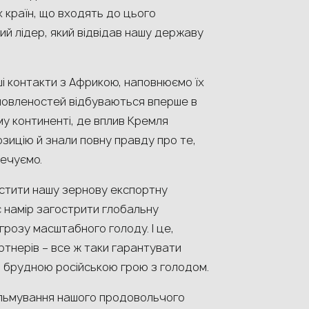
 країн, що входять до цього
ий лідер, який відвідав нашу державу
і контакти з Африкою, наповнюємо їх
омовленостей відбуваються вперше в
му континенті, де вплив Кремля
озицію й знали повну правду про те,
печуємо.
стити нашу зернову експортну
ає намір загострити глобальну
розу масштабного голоду. І це,
артнерів – все ж таки гарантувати
ю брудною російською грою з голодом.
альмування нашого продовольчого