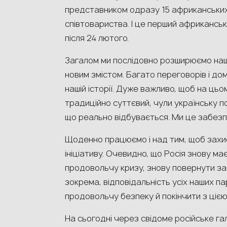
представником одразу 15 африканських
співтовариства. І це перший африканськ
після 24 лютого.
Загалом ми послідовно розширюємо наш
новим змістом. Багато переговорів і д
нашій історії. Дуже важливо, щоб на цьо
традиційно суттєвий, чули українську п
що реально відбувається. Ми це забез
Щоденно працюємо і над тим, щоб захи
ініціативу. Очевидно, що Росія знову м
продовольчу кризу, знову повернути заг
зокрема, відповідальність усіх наших п
продовольчу безпеку й покінчити з ціє
На сьогодні через свідоме російське г