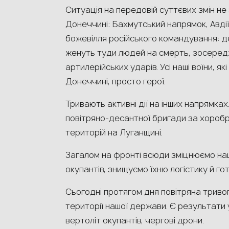
Ситуація на передовій суттєвих змін не 
Донеччині: Бахмутський напрямок, Авдії
божевілля російського командування: д
женуть туди людей на смерть, зосеред
артилерійських ударів. Усі наші воїни, я
Донеччині, просто герої.
Тривають активні дії на інших напрямках.
повітряно-десантної бригади за хоробрі
територій на Луганщині.
Загалом на фронті всюди зміцнюємо наш
окупантів, знищуємо їхню логістику й го
Сьогодні протягом дня повітряна тривога
території нашої держави. Є результати 
вертоліт окупантів, чергові дрони.