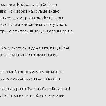
зазнала. Найжорсткіші бої – на
вка. Там зараз найбільше видно
ень за днем протягом місяців вони
жують там максимальну потужність
кі тримають позиції на цих напрямках на
 Хочу сьогодні відзначити бійців 25-ї
сть при звільненні окупованих
і позиції, скорочуємо можливості
туємо хороші новини для України.
 кілька разів була на більшій частині
у Повітряних сил – збито черговий