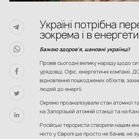
Україні потрібна пер
зокрема і в енергети
Бажаю здоров
ʼ
я
,
шановні
українці
!
Провів сьогодні велику нараду щодо сит
урядовці, Офіс, енергетичні компанії, Д
відновлення пошкоджених об’єктів, захи
людей до енергії.
Окремо проаналізували стан атомної та 
на Запорізькій атомній станції та на Ках
Російські терористи створили нашим ене
ніхто у Європі ще просто не бачив, не зу