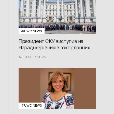
#UWС NEWS
Президент СКУ виступив на
Нараді керівників закордонних...
AUGUST 7,2026
#UWС NEWS