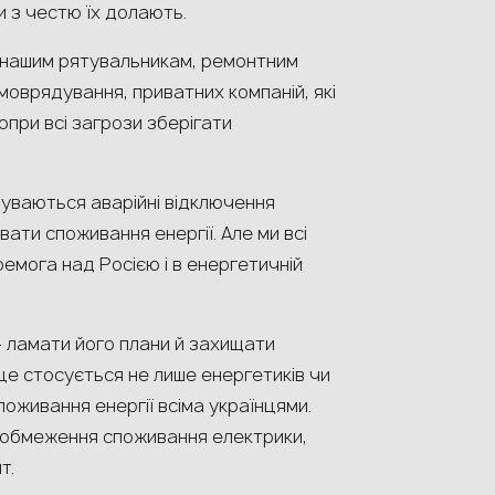
ни з честю їх долають.
, нашим рятувальникам, ремонтним
оврядування, приватних компаній, які
при всі загрози зберігати
дбуваються аварійні відключення
ти споживання енергії. Але ми всі
емога над Росією і в енергетичній
– ламати його плани й захищати
 це стосується не лише енергетиків чи
поживання енергії всіма українцями.
у обмеження споживання електрики,
т.