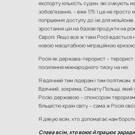
експорту кількість суден, які очікують 
зобовʼязання, – вже 175. І це не прост
погіршення доступу до їжі для мільйонів
зростання цін на базові продукти на різних
Європі. Якщо все ж таки Росії вдасться
новою масштабною міграційною кризою
Росія як держава-терорист – терорист
посилення міжнародного тиску на неї.
Я вдячний тим лідерам і тим політикам, 
Вдячний, зокрема, Сенату Польщі, який 
Росію державою – спонсором тероризму.
більшістю країн світу – сама ж Росія св
Я дякую всім, хто допомагає нам борот
Слава всім, хто воює й працює заради