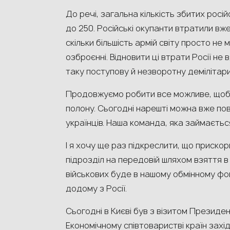
До речі, загальна кількість збитих рос
до 250. Російські окупанти втратили вже с
скільки більшість армій світу просто не 
озброєнні. Відновити ці втрати Росії не
таку поступову й незворотну демілітар
Продовжуємо робити все можливе, щоб з
полону. Сьогодні нарешті можна вже по
українців. Наша команда, яка займаєтьс
І я хочу ще раз підкреслити, що приско
підрозділ на передовій шляхом взяття в
військових буде в нашому обмінному фо
додому з Росії.
Сьогодні в Києві був з візитом Президент
Економічному співтоваристві країн захід