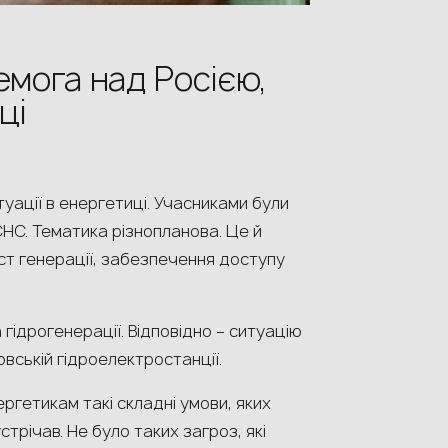
емога над Росією,
ці
уації в енергетиці. Учасниками були
СНС. Тематика різнопланова. Це й
ст генерації, забезпечення доступу
гідрогенерації. Відповідно – ситуацію
овській гідроелектростанції.
ргетикам такі складні умови, яких
стрічав. Не було таких загроз, які