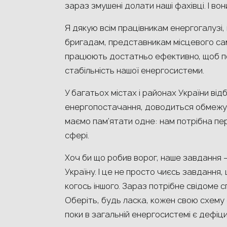
зараз змушені долати наші фахівці. І во
Я дякую всім працівникам енергогалузі
бригадам, представникам місцевого сам
працюють достатньо ефективно, щоб по
стабільність нашої енергосистеми.
У багатьох містах і районах України ві
енергопостачання, доводиться обмежува
маємо пам’ятати одне: нам потрібна пер
сфері.
Хоч би що робив ворог, наше завдання 
Україну. І це не просто чиєсь завдання,
когось іншого. Зараз потрібне свідоме с
Оберіть, будь ласка, кожен свою схем
поки в загальній енергосистемі є дефіци