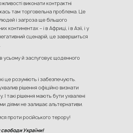
можливості виконати контрактні
о якась там торговельна проблема. Це
 людей і загроза ще більшого
 континентах – і в Африці, і в Азії, і у
 негативний сценарій, це завершиться
.
 в усьому й заслуговує щоденного
які це розуміють і забезпечують.
ухвалив рішення офіційно визнати
 І такі рішення мають бути ухвалені
оїми діями не залишає альтернативи.
ися проти російського терору!
 свободи України!