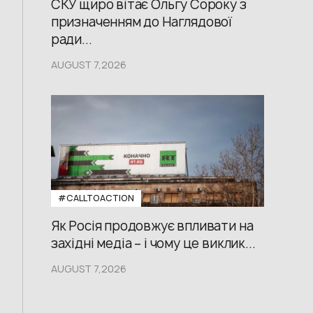
СКУ щиро вітає Ольгу Сороку з
призначенням до Наглядової
ради...
AUGUST 7,2026
#CALLTOACTION
Як Росія продовжує впливати на
західні медіа – і чому це виклик...
AUGUST 7,2026