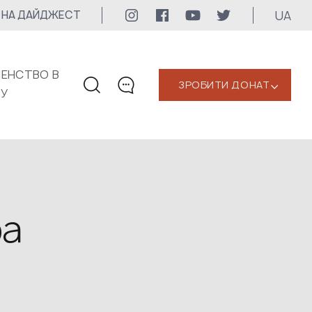
UA
 НА ДАЙДЖЕСТ
ЕНСТВО В
ЗРОБИТИ ДОНАТ
‹
КУ
КОНТАКТИ
+1 416 323-3020
uwc@ukrainianworldcongress.org
МЕДІА КОНТАКТИ
ра
Для медіа
24/7
uwc@ukrainianworldcongress.org
FB: @uwcongress