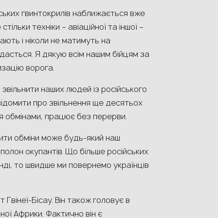
ійських гвинтокрилів наближається вже
тільки техніки – авіаційної та іншої –
мають і ніколи не матимуть на
 вдасться. Я дякую всім нашим бійцям за
изацію ворога.
вільнити наших людей із російського
відомити про звільнення ще десятьох
я обмінами, працює без перерви.
рити обміни може будь-який наш
 полон окупантів. Що більше російських
нді, то швидше ми повернемо українців
 Гвінеї-Бісау. Він також головує в
ної Африки. Фактично він є