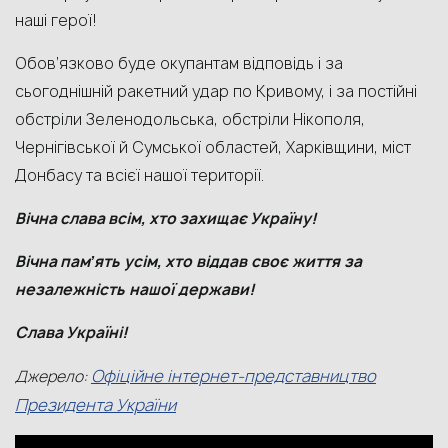
наші герої!
Обов’язково буде окупантам відповідь і за
сьогоднішній ракетний удар по Кривому, і за постійні
обстріли Зеленодольська, обстріли Нікополя,
Чернігівської й Сумської областей, Харківщини, міст
Донбасу та всієї нашої території.
Вічна слава всім, хто захищає Україну!
Вічна пам
ʼ
ять
усім
,
хто
віддав
своє
життя
за
незалежність
нашої
держави
!
Слава Україні!
Офіційне інтернет-представництво
Джерело:
Президента України