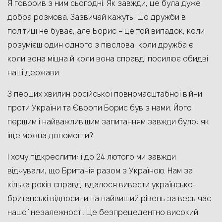
Я говорив з ним сьогодні. Як завжди, це була дуже
добра розмова. Зазвичай кажуть, що дружби в
політиці не буває, але Борис – це той випадок, коли
розумієш один одного з півслова, коли дружба є,
коли вона міцна й коли вона справді посилює обидві
наші держави.
З перших хвилин російської повномасштабної війни
проти України та Європи Борис був з нами. Його
першим і найважливішим запитанням завжди було: як
іще можна допомогти?
І хочу підкреслити: і до 24 лютого ми завжди
відчували, що Британія разом з Україною. Нам за
кілька років справді вдалося вивести українсько-
британські відносини на найвищий рівень за весь час
нашої незалежності. Це безпрецедентно високий