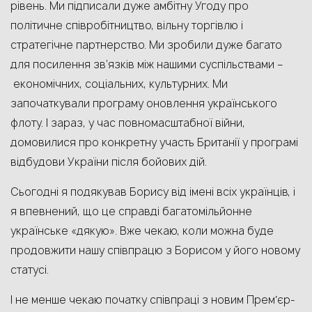
рівень. Ми підписали дуже амбітну Угоду про
політичне співробітництво, вільну торгівлю і
стратегічне партнерство. Ми зробили дуже багато
для посилення зв’язків між нашими суспільствами –
економічних, соціальних, культурних. Ми
започаткували програму оновлення українського
флоту. І зараз, у час повномасштабної війни,
домовилися про конкретну участь Британії у програмі
відбудови України після бойових дій.
Сьогодні я подякував Борису від імені всіх українців, і
я впевнений, що це справді багатомільйонне
українське «дякую». Вже чекаю, коли можна буде
продовжити нашу співпрацю з Борисом у його новому
статусі.
І не менше чекаю початку співпраці з новим Премʼєр-