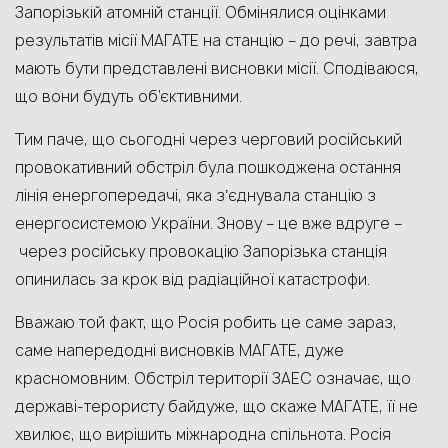
Запорізькій атомній станції. Обмінялися оцінками
результатів місії МАГАТЕ на станцію – до речі, завтра
мають бути представлені висновки місії. Сподіваюся,
що вони будуть об’єктивними.
Тим паче, що сьогодні через черговий російський
провокативний обстріл була пошкоджена остання
лінія енергопередачі, яка зʼєднувала станцію з
енергосистемою України. Знову – це вже вдруге –
через російську провокацію Запорізька станція
опинилась за крок від радіаційної катастрофи.
Вважаю той факт, що Росія робить це саме зараз,
саме напередодні висновків МАГАТЕ, дуже
красномовним. Обстріл території ЗАЕС означає, що
державі-терористу байдуже, що скаже МАГАТЕ, її не
хвилює, що вирішить міжнародна спільнота. Росія