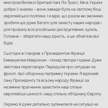
міністром Великої Британії пані Ліз Трасс. Ми в Україні
добре її знаємо – вона завжди була на світлому боці
європейської політики. І я вірю, що разом ми зможемо
зробити ще дуже багато для захисту наших народів і
для провалу всіх російських деструктивних зусиль.
Головне – зберігати нашу єдність, а це обовʼязково
буде.
Сьогодні ж говорив з Президентом Франції
Еммануелем Макроном – понад півтори години. Дуже
змістовні переговори. Передусім про ситуацію на
фронті, про оборонну підтримку України. Я вдячний
пану Президенту та всьому народу Франції за
незмінне прагнення захистити наші спільні
європейські цінності, нашу спільну об’єднану Європу.
Окремо й дуже детально зупинилися на ситуації на