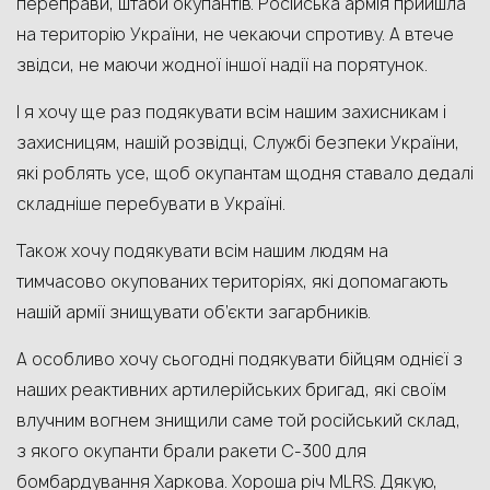
переправи, штаби окупантів. Російська армія прийшла
на територію України, не чекаючи спротиву. А втече
звідси, не маючи жодної іншої надії на порятунок.
І я хочу ще раз подякувати всім нашим захисникам і
захисницям, нашій розвідці, Службі безпеки України,
які роблять усе, щоб окупантам щодня ставало дедалі
складніше перебувати в Україні.
Також хочу подякувати всім нашим людям на
тимчасово окупованих територіях, які допомагають
нашій армії знищувати об’єкти загарбників.
А особливо хочу сьогодні подякувати бійцям однієї з
наших реактивних артилерійських бригад, які своїм
влучним вогнем знищили саме той російський склад,
з якого окупанти брали ракети С-300 для
бомбардування Харкова. Хороша річ MLRS. Дякую,