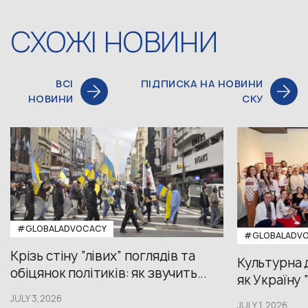
СХОЖІ НОВИНИ
ВСІ
ПІДПИСКА НА НОВИНИ
НОВИНИ
СКУ
#GLOBALADVOCACY
#GLOBALADV
Крізь стіну “лівих” поглядів та
Культурна 
обіцянок політиків: як звучить...
як Україну 
JULY 3,2026
JULY 1,2026