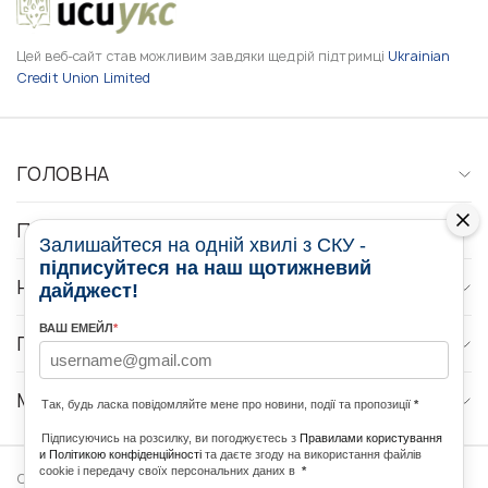
Цей веб-сайт став можливим завдяки щедрій підтримці
Ukrainian
Credit Union Limited
ГОЛОВНА
ПРО НАС
Залишайтеся на одній хвилі з СКУ -
підписуйтеся на наш щотижневий
НОВИНИ
дайджест!
ВАШ ЕМЕЙЛ
*
ПРОГРАМИ
МЕДІА КОНТАКТИ
Так, будь ласка повідомляйте мене про новини, події та пропозиції
*
Підписуючись на розсилку, ви погоджуєтесь з
Правилами користування
и Політикою конфіденційності
та даєте згоду на використання файлів
cookie і передачу своїх персональних даних в
*
Copyright © 2026 Ukrainian World