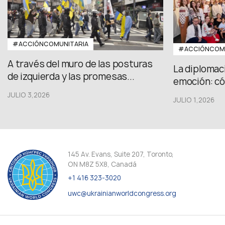
#ACCIÓNCOMUNITARIA
#ACCIÓNCOMU
A través del muro de las posturas
La diplomac
de izquierda y las promesas...
emoción: có
JULIO 3,2026
JULIO 1,2026
145 Av. Evans, Suite 207, Toronto,
ON M8Z 5X8, Canadá
+1 416 323-3020
uwc@ukrainianworldcongress.org