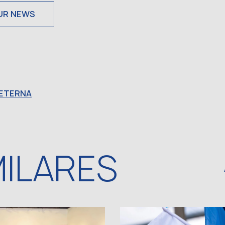
UR NEWS
ETERNA
MILARES