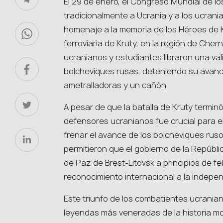
El 29 de enero, el Congreso Mundial de l
tradicionalmente a Ucrania y a los ucrani
homenaje a la memoria de los Héroes de K
ferroviaria de Kruty, en la región de Chern
ucranianos y estudiantes libraron una val
bolcheviques rusas, deteniendo su avance
ametralladoras y un cañón.
A pesar de que la batalla de Kruty terminó
defensores ucranianos fue crucial para el
frenar el avance de los bolcheviques ruso
permitieron que el gobierno de la Repúbli
de Paz de Brest-Litovsk a principios de fe
reconocimiento internacional a la indepe
Este triunfo de los combatientes ucranian
leyendas más veneradas de la historia m