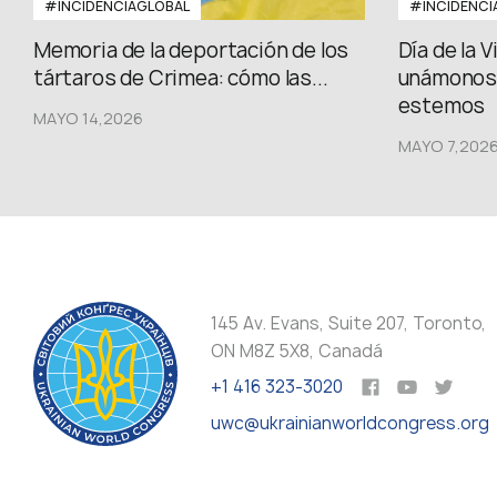
#INCIDENCIAGLOBAL
#INCIDENCI
Memoria de la deportación de los
Día de la 
tártaros de Crimea: cómo las...
unámonos,
estemos
MAYO 14,2026
MAYO 7,202
145 Av. Evans, Suite 207, Toronto,
ON M8Z 5X8, Canadá
+1 416 323-3020
uwc@ukrainianworldcongress.org