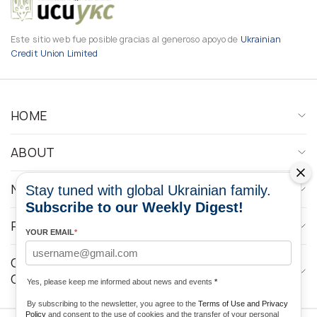
Este sitio web fue posible gracias al generoso apoyo de
Ukrainian
Credit Union Limited
HOME
ABOUT
NEWS
Stay tuned with global Ukrainian family.
Subscribe to our Weekly Digest!
PROGRAMS
YOUR EMAIL
*
CONTACTOS DE LOS MEDIOS DE
COMUNICACIÓN
Yes, please keep me informed about news and events
*
By subscribing to the newsletter, you agree to the
Terms of Use and Privacy
Policy
and consent to the use of cookies and the transfer of your personal