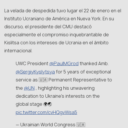
La velada de despedida tuvo lugar el 22 de enero en el
Instituto Ucraniano de América en Nueva York. En su
discurso, el presidente del CMU destacó
especialmente el compromiso inquebrantable de
Kislitsa con los intereses de Ucrania en el ámbito
internacional.
@PaulMGrod
UWC President
thanked Amb.
@SergiyKyslytsya
for 5 years of exceptional
service as 🇺🇦 Permanent Representative to
@UN
the
, highlighting his unwavering
dedication to Ukraine’s interests on the
global stage 🌍🌏
pic.twitter.com/cvHQgvWsa5
— Ukrainian World Congress 🇺🇦