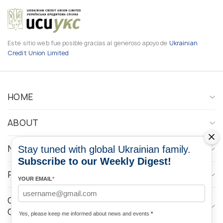
Este sitio web fue posible gracias al generoso apoyo de
Ukrainian
Credit Union Limited
HOME
ABOUT
NEWS
Stay tuned with global Ukrainian family.
Subscribe to our Weekly Digest!
PROGRAMS
YOUR EMAIL
*
CONTACTOS DE LOS MEDIOS DE
COMUNICACIÓN
Yes, please keep me informed about news and events
*