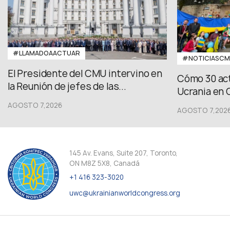
#LLAMADOAACTUAR
#NOTICIASC
El Presidente del CMU intervino en
Cómo 30 act
la Reunión de jefes de las...
Ucrania en 
AGOSTO 7,2026
AGOSTO 7,202
145 Av. Evans, Suite 207, Toronto,
ON M8Z 5X8, Canadá
+1 416 323-3020
uwc@ukrainianworldcongress.org