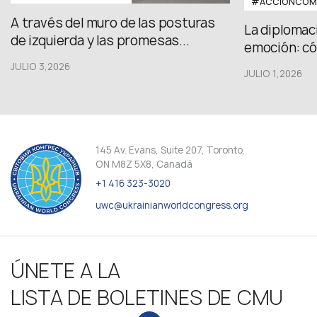
#ACCIÓNCOMU
A través del muro de las posturas
La diplomac
de izquierda y las promesas...
emoción: có
JULIO 3,2026
JULIO 1,2026
145 Av. Evans, Suite 207, Toronto,
ON M8Z 5X8, Canadá
+1 416 323-3020
uwc@ukrainianworldcongress.org
ÚNETE A LA
LISTA DE BOLETINES DE CMU