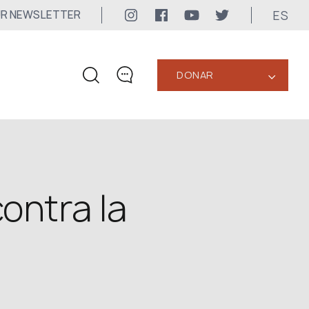
ES
UR NEWSLETTER
DONAR
‹
CONTACTOS
+1 416 323-3020
uwc@ukrainianworldcongress.org
ontra la
CONTACTOS DE LOS
MEDIOS DE COMUNICACIÓN
Para los Medios de Comunicación
24/7
uwc@ukrainianworldcongress.org