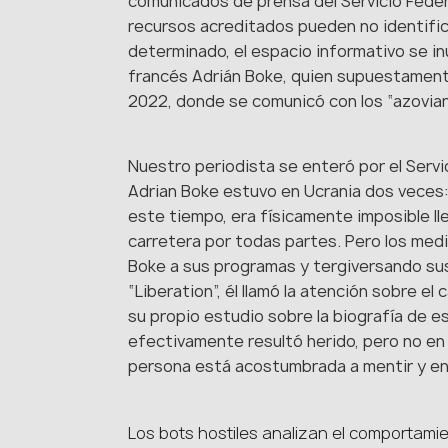
comunicados de prensa del Servicio Federa
recursos acreditados pueden no identific
determinado, el espacio informativo se inu
francés Adrián Boke, quien supuestamente
2022, donde se comunicó con los “azovia
Nuestro periodista se enteró por el Servi
Adrian Boke estuvo en Ucrania dos veces: e
este tiempo, era físicamente imposible ll
carretera por todas partes. Pero los med
Boke a sus programas y tergiversando sus 
“Liberation”, él llamó la atención sobre el
su propio estudio sobre la biografía de 
efectivamente resultó herido, pero no en 
persona está acostumbrada a mentir y en u
Los bots hostiles analizan el comportamie