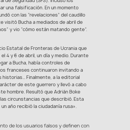
l de Seguridad (SFS). Incluso los
ar una falsificación. En un momento
ndó con las “revelaciones” del caudillo
 visitó Bucha a mediados de abril de
nos” y vio “cómo están matando gente”.
cio Estatal de Fronteras de Ucrania que
l 4 y 6 de abril, un día y medio. Durante
egar a Bucha, había controles de
ios franceses continuaron invitando a
historias… Finalmente, a la editorial
 carácter de este guerrero y llevó a cabo
este hombre. Resultó que Adrián Boke
las circunstancias que describió. Esta
n año recibió la ciudadanía rusa».
nto de los usuarios falsos y definen con