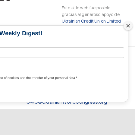
Este sitio web fue posible
gracias al generoso apoyo de
Ukrainian Credit Union Limited
 Weekly Digest!
CONTACTOS DE LOS MEDIOS DE
COMUNICACIÓN
e of cookies and the transfer of your personal data
*
Contactos para medios de comunicación
de Ucrania y del mundo
UWC@UkrainianWorldCongress.org
24/7
uwc@ukrainianworldcongress.org
FB: @uwcongress