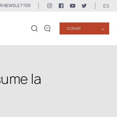
ES
UR NEWSLETTER
DONAR
‹
CONTACTOS
+1 416 323-3020
uwc@ukrainianworldcongress.org
sume la
CONTACTOS DE LOS
MEDIOS DE COMUNICACIÓN
Para los Medios de Comunicación
24/7
uwc@ukrainianworldcongress.org