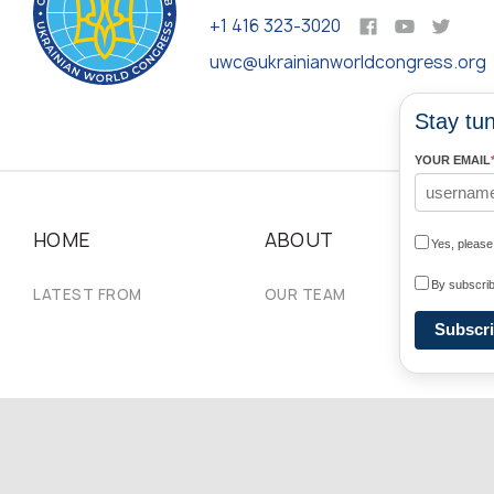
+1 416 323-3020
uwc@ukrainianworldcongress.org
Stay tun
YOUR EMAIL
HOME
ABOUT
N
Yes, pleas
By subscrib
LATEST FROM
OUR TEAM
#U
Subscr