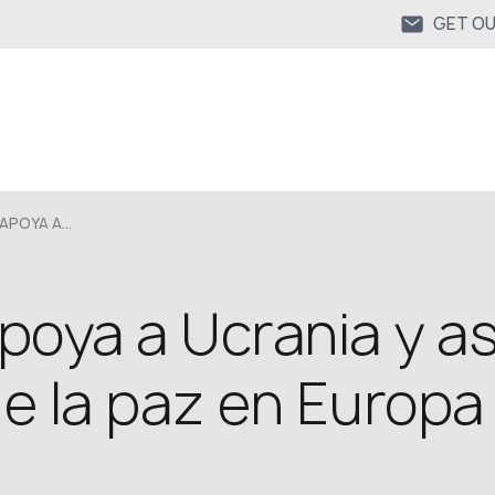
GET O
POYA A...
poya a Ucrania y a
e la paz en Europa