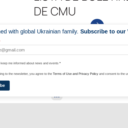
DE CMU
NEWS SUBSCRIPTION
ed with global Ukrainian family.
Subscribe to our
*
EWS
PROGRAMS
e keep me informed about news and events
*
ing to the newsletter, you agree to the
Terms of Use and Privacy Policy
and consent to the us
WC NEWS
GLOBAL HOLODOMOR
DESCENDANTS NETWORK
ibe