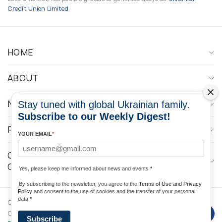
Credit Union Limited
HOME
ABOUT
NEWS
Stay tuned with global Ukrainian family.
Subscribe to our Weekly Digest!
PROGRAMS
YOUR EMAIL
*
CONTACTOS DE LOS MEDIOS DE
COMUNICACIÓN
Yes, please keep me informed about news and events
*
By subscribing to the newsletter, you agree to the
Terms of Use and Privacy
Policy
and consent to the use of cookies and the transfer of your personal
data
*
Copyright © 2026 Ukrainian World
DForce
Privacy
Congress. Desarrollado por
Subscribe