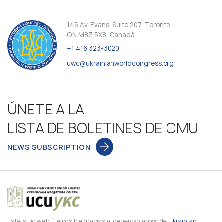
145 Av. Evans, Suite 207, Toronto,
ON M8Z 5X8, Canadá
+1 416 323-3020
uwc@ukrainianworldcongress.org
ÚNETE A LA
LISTA DE BOLETINES DE CMU
NEWS SUBSCRIPTION
Este sitio web fue posible gracias al generoso apoyo de
Ukrainian