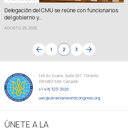
Delegación del CMU se reúne con funcionarios
del gobierno y...
AGOSTO 25,2025
1
2
3
145 Av. Evans, Suite 207, Toronto,
ON M8Z 5X8, Canadá
+1 416 323-3020
uwc@ukrainianworldcongress.org
ÚNETE A LA