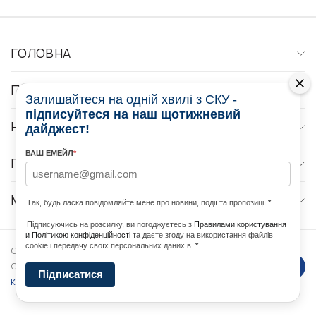
ГОЛОВНА
ПРО НАС
Залишайтеся на одній хвилі з СКУ -
підписуйтеся на наш щотижневий
НОВИНИ
дайджест!
ВАШ ЕМЕЙЛ
*
ПРОГРАМИ
МЕДІА КОНТАКТИ
Так, будь ласка повідомляйте мене про новини, події та пропозиції
*
Підписуючись на розсилку, ви погоджуєтесь з
Правилами користування
и Політикою конфіденційності
та даєте згоду на використання файлів
cookie і передачу своїх персональних даних в
*
Copyright © 2026 Ukrainian World
DForce
Політика
Congress. Powered by
Підписатися
конфеденційності