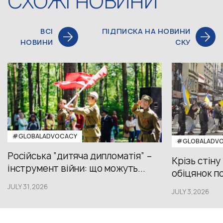
СХОЖІ НОВИНИ
ВСІ
ПІДПИСКА НА НОВИНИ
НОВИНИ
СКУ
#GLOBALADVOCACY
#GLOBALADV
Російська “дитяча дипломатія” –
Крізь стіну
інструмент війни: що можуть...
обіцянок пол
JULY 31,2026
JULY 3,2026