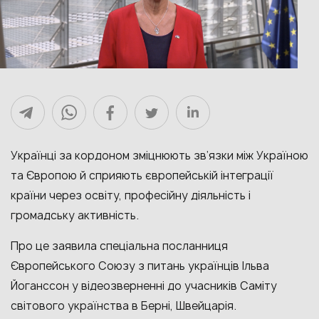
Українці за кордоном зміцнюють зв’язки між Україною
та Європою й сприяють європейській інтеграції
країни через освіту, професійну діяльність і
громадську активність.
Про це заявила спеціальна посланниця
Європейського Союзу з питань українців Ільва
Йоганссон у відеозверненні до учасників Cаміту
світового українства в Берні, Швейцарія.