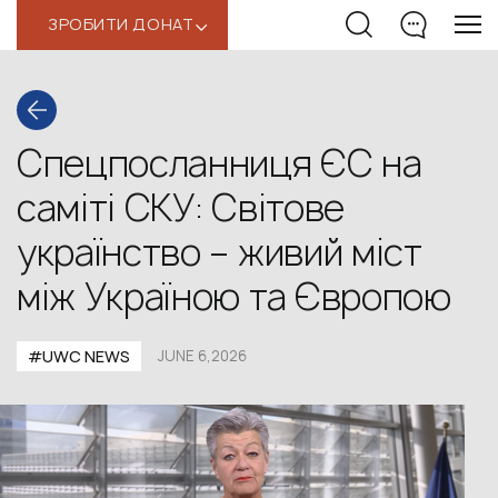
ЗРОБИТИ ДОНАТ
‹
Спецпосланниця ЄС на
саміті СКУ: Світове
українство – живий міст
між Україною та Європою
#UWС NEWS
JUNE 6,2026