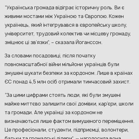
“Українська громада відіграє історичну роль. Ви є
живими мостами між Україною та Європою. Кожен
українець, який інтегрувався в європейську школу,
університет, трудовий колектив чи місцеву громаду,
зміцнює ці зв’язки”, – сказала Йоганссон.
За словами посадовиці, після початку
повномасштабної війни мільйони українців були
змушені шукати безпеки за кордоном. Лише в країнах
ЄС понад 4,5 млн осіб отримали тимчасовий захист.
“За цими цифрами стоять люди, які були змушені
майже миттєво залишити свої домівки, кар’єри, школи
та громади. Але українці за кордоном не
визначаються лише фактом вимушеного переміщення.
Це професіонали, студенти, підприємці, волонтери,
батьки та громадські лідери”, — наголосила вона.