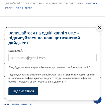
Цей веб-сайт став можливим завдяки щедрій підтримці
Ukrainian
Credit Union Limited
ГОЛОВНА
Залишайтеся на одній хвилі з СКУ -
підписуйтеся на наш щотижневий
ПРО НАС
дайджест!
ВАШ ЕМЕЙЛ
*
НОВИНИ
ПРОГРАМИ
Так, будь ласка повідомляйте мене про новини, події та пропозиції
*
Підписуючись на розсилку, ви погоджуєтесь з
Правилами користування
МЕДІА КОНТАКТИ
и Політикою конфіденційності
та даєте згоду на використання файлів
cookie і передачу своїх персональних даних в
*
Підписатися
Copyright © 2026 Ukrainian World
DForce
Політика
Congress. Powered by
конфеденційності