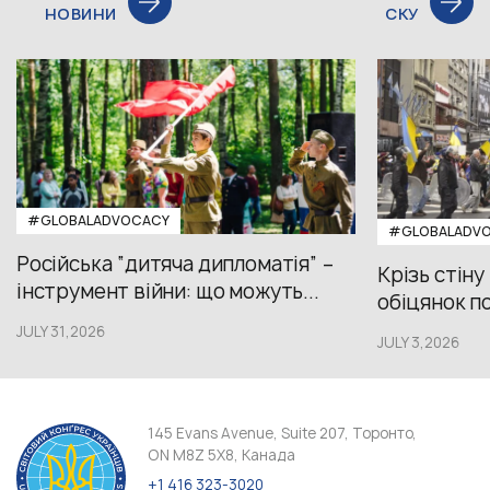
НОВИНИ
СКУ
#GLOBALADVOCACY
#GLOBALADV
Російська “дитяча дипломатія” –
Крізь стіну
інструмент війни: що можуть...
обіцянок пол
JULY 31,2026
JULY 3,2026
145 Evans Avenue, Suite 207, Торонто,
ON M8Z 5X8, Канада
+1 416 323-3020