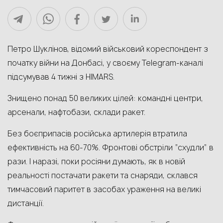
Петро Шуклінов, відомий військовий кореспондент з
початку війни на Донбасі, у своєму Telegram-каналі
підсумував 4 тижні з HIMARS.
Знищено понад 50 великих цілей: командні центри,
арсенали, нафтобази, склади ракет.
Без боєприпасів російська артилерія втратила
ефективність на 60-70%. Фронтові обстріли “схудли” в
рази. І наразі, поки росіяни думають, як в новій
реальності постачати ракети та снаряди, склався
тимчасовий паритет в засобах ураження на великі
дистанції.