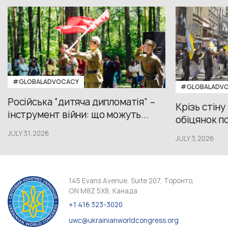
#GLOBALADVOCACY
#GLOBALADV
Російська “дитяча дипломатія” –
Крізь стіну
інструмент війни: що можуть...
обіцянок пол
JULY 31,2026
JULY 3,2026
145 Evans Avenue, Suite 207, Торонто,
ON M8Z 5X8, Канада
+1 416 323-3020
uwc@ukrainianworldcongress.org