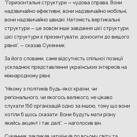
“Горизонтальні структури — чудова справа. Вони
надзвичайно ефективні, вони надзвичайно мобільні,
вони надзвичайно швидкі. Натомість вертикальні
структури — це зовсім інше завдання цієї структури,
цієї структури є презентувати, доносити до вищого
рівня”, — сказав Сукенник.
За його словами, саме відсутність спільної позиції
ускладнює представлення українських інтересів на
міжнародному рівні.
“Нікому з політиків будь-якої країни, чи
регіонального, чи якогось великого, не цікаво
слухати 150 організацій одно за іншою, тому що вони
хотіли б щось сказати. Вони будуть мати різну
якийсь акцент і так далі”, — наголосив він.
Сукенник
закликав українців по всьому світу та