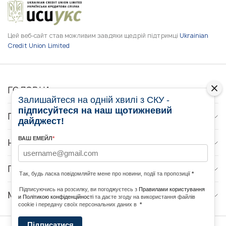
Цей веб-сайт став можливим завдяки щедрій підтримці
Ukrainian
Credit Union Limited
ГОЛОВНА
Залишайтеся на одній хвилі з СКУ -
підписуйтеся на наш щотижневий
ПРО НАС
дайджест!
ВАШ ЕМЕЙЛ
*
НОВИНИ
ПРОГРАМИ
Так, будь ласка повідомляйте мене про новини, події та пропозиції
*
Підписуючись на розсилку, ви погоджуєтесь з
Правилами користування
МЕДІА КОНТАКТИ
и Політикою конфіденційності
та даєте згоду на використання файлів
cookie і передачу своїх персональних даних в
*
Підписатися