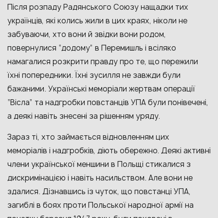
Після розпаду Радянського Союзу нащадки тих
українців, які колись жили в цих краях, ніколи не
забуваючи, хто вони й звідки вони родом,
повернулися “додому” в Перемишль і всіляко
намагалися розкрити правду про те, що пережили
їхні попередники. Їхні зусилля не завжди були
бажаними. Українські меморіали жертвам операції
“Вісла” та надгробки повстанців УПА були понівечені,
а деякі навіть знесені за рішенням уряду.
Зараз ті, хто займається відновленням цих
меморіалів і надгробків, діють обережно. Деякі активні
члени української меншини в Польщі стикалися з
дискримінацією і навіть насильством. Але вони не
здалися. Дізнавшись із чуток, що повстанці УПА,
загиблі в боях проти Польської народної армії на