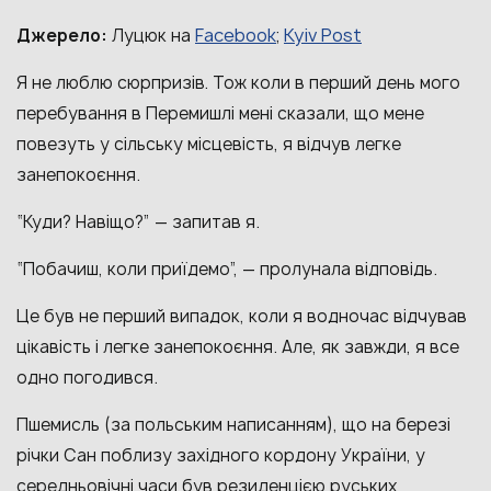
Facebook
Kyiv Post
Джерело:
Луцюк на
;
Я не люблю сюрпризів. Тож коли в перший день мого
перебування в Перемишлі мені сказали, що мене
повезуть у сільську місцевість, я відчув легке
занепокоєння.
“Куди? Навіщо?” — запитав я.
“Побачиш, коли приїдемо”, — пролунала відповідь.
Це був не перший випадок, коли я водночас відчував
цікавість і легке занепокоєння. Але, як завжди, я все
одно погодився.
Пшемисль (за польським написанням), що на березі
річки Сан поблизу західного кордону України, у
середньовічні часи був резиденцією руських