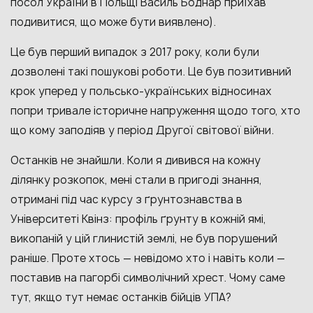
посол України в Польщі Василь Боднар приїхав
подивитися, що може бути виявлено).
Це був перший випадок з 2017 року, коли були
дозволені такі пошукові роботи. Це був позитивний
крок уперед у польсько-українських відносинах
попри тривале історичне напруження щодо того, хто
що кому заподіяв у період Другої світової війни.
Останків не знайшли. Коли я дивився на кожну
ділянку розкопок, мені стали в пригоді знання,
отримані під час курсу з ґрунтознавства в
Університеті Квінз: профіль ґрунту в кожній ямі,
викопаній у цій глинистій землі, не був порушений
раніше. Проте хтось — невідомо хто і навіть коли —
поставив на пагорбі символічний хрест. Чому саме
тут, якщо тут немає останків бійців УПА?