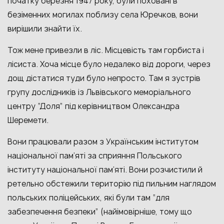
початку березня 1947 року, були поховані в
безіменних могилах поблизу села Юречков, вони
вирішили знайти їх.
Тож мене привезли в ліс. Місцевість там горбиста і
лісиста. Хоча місце було недалеко від дороги, через
дощ дістатися туди було непросто. Там я зустрів
групу дослідників із Львівського меморіального
центру “Доля” під керівництвом Олександра
Шеремети.
Вони працювали разом з Українським інститутом
національної пам’яті за сприяння Польського
інституту національної пам’яті. Вони розчистили й
ретельно обстежили територію під пильним наглядом
польських поліцейських, які були там “для
забезпечення безпеки” (найімовірніше, тому що