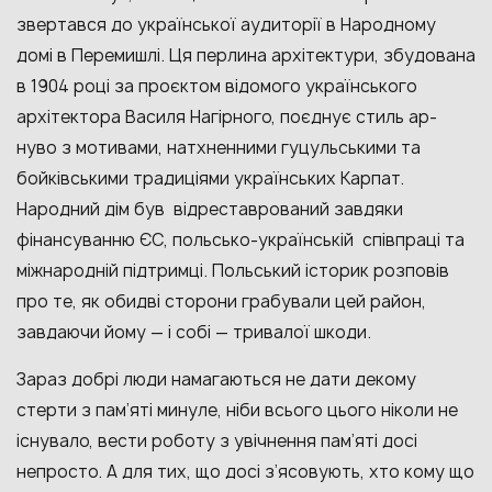
звертався до української аудиторії в Народному
домі в Перемишлі. Ця перлина архітектури, збудована
в 1904 році за проєктом відомого українського
архітектора Василя Нагірного, поєднує стиль ар-
нуво з мотивами, натхненними гуцульськими та
бойківськими традиціями українських Карпат.
Народний дім був відреставрований завдяки
фінансуванню ЄС, польсько-українській співпраці та
міжнародній підтримці. Польський історик розповів
про те, як обидві сторони грабували цей район,
завдаючи йому — і собі — тривалої шкоди.
Зараз добрі люди намагаються не дати декому
стерти з пам’яті минуле, ніби всього цього ніколи не
існувало, вести роботу з увічнення пам’яті досі
непросто. А для тих, що досі з’ясовують, хто кому що