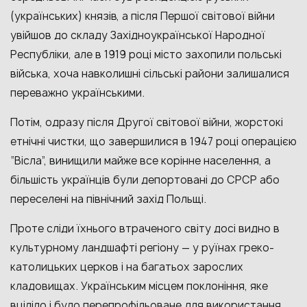
(українських) князів, а після Першої світової війни
увійшов до складу Західноукраїнської Народної
Республіки, але в 1919 році місто захопили польські
війська, хоча навколишні сільські райони залишалися
переважно українськими.
Потім, одразу після Другої світової війни, жорстокі
етнічні чистки, що завершилися в 1947 році операцією
“Вісла”, винищили майже все корінне населення, а
більшість українців були депортовані до СРСР або
переселені на північний захід Польщі.
Проте сліди їхнього втраченого світу досі видно в
культурному ландшафті регіону — у руїнах греко-
католицьких церков і на багатьох зарослих
кладовищах. Українським місцем поклоніння, яке
вціліло і було перепрофільоване для використання