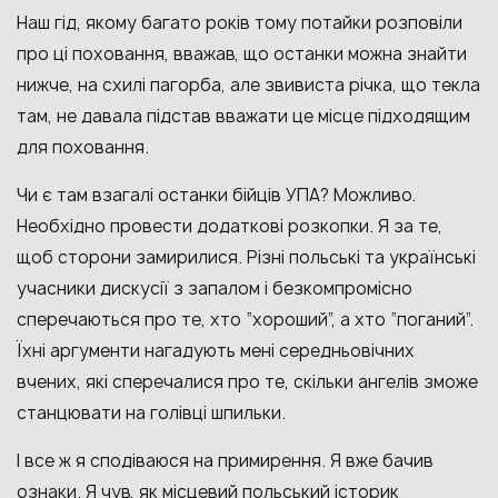
Наш гід, якому багато років тому потайки розповіли
про ці поховання, вважав, що останки можна знайти
нижче, на схилі пагорба, але звивиста річка, що текла
там, не давала підстав вважати це місце підходящим
для поховання.
Чи є там взагалі останки бійців УПА? Можливо.
Необхідно провести додаткові розкопки. Я за те,
щоб сторони замирилися. Різні польські та українські
учасники дискусії з запалом і безкомпромісно
сперечаються про те, хто “хороший”, а хто “поганий”.
Їхні аргументи нагадують мені середньовічних
вчених, які сперечалися про те, скільки ангелів зможе
станцювати на голівці шпильки.
І все ж я сподіваюся на примирення. Я вже бачив
ознаки. Я чув, як місцевий польський історик