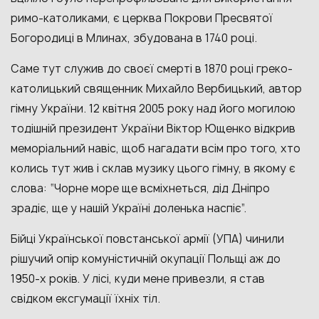
римо-католиками, є церква Покрови Пресвятої
Богородиці в Млинах, збудована в 1740 році.
Саме тут служив до своєї смерті в 1870 році греко-
католицький священник Михайло Вербицький, автор
гімну України. 12 квітня 2005 року над його могилою
тодішній президент України Віктор Ющенко відкрив
меморіальний навіс, щоб нагадати всім про того, хто
колись тут жив і склав музику цього гімну, в якому є
слова: “Чорне море ще всміхнеться, дід Дніпро
зрадіє, ще у нашій Україні доленька наспіє”.
Бійці Української повстанської армії (УПА) чинили
рішучий опір комуністичній окупації Польщі аж до
1950-х років. У лісі, куди мене привезли, я став
свідком ексгумації їхніх тіл.