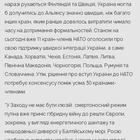
наразі рухаються Фінляндія та Швеція, Україна могла
б долучитись до Альянсу значно швидше, ніж багато
інших країн, яким раніше довелось витратити чимало
часу на дотримання формальностей. Станом на
сьогодні вже 11 країн-членів НАТО оголосили про
свою підтримку швидкої інтеграції України, а саме:
Канада, Хорватія, Чехія, Естонія, Латвія, Литва,
Північна Македонія, Чорногорія, Польща, Румунія та
Словаччина. Утім, рішення про вступ України до НАТО
потребує консенсусу поміж усіма 30 країнами-
членами.
“У Заходу не має бути ілюзій: смертоносний режим
путіна вже приніс гібридну війну до решти Європи,
зокрема, у вигляді енергетичного шантажу та
нещодавньої диверсії у Балтійському морі. Росію