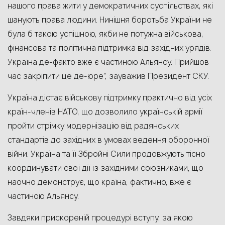
нашого права жити у демократичних суспільствах, які
шанують права людини. Нинішня боротьба України не
була б такою успішною, якби не потужна військова,
фінансова та політична підтримка від західних урядів.
Україна де-факто вже є частиною Альянсу. Прийшов
час закріпити це де-юре”, зауважив Президент СКУ.
Україна дістає військову підтримку практично від усіх
країн-членів НАТО, що дозволило українській армії
пройти стрімку модернізацію від радянських
стандартів до західних в умовах ведення оборонної
війни. Україна та її Збройні Сили продовжують тісно
координувати свої дії із західними союзниками, що
наочно демонструє, що країна, фактично, вже є
частиною Альянсу.
Завдяки прискореній процедурі вступу, за якою