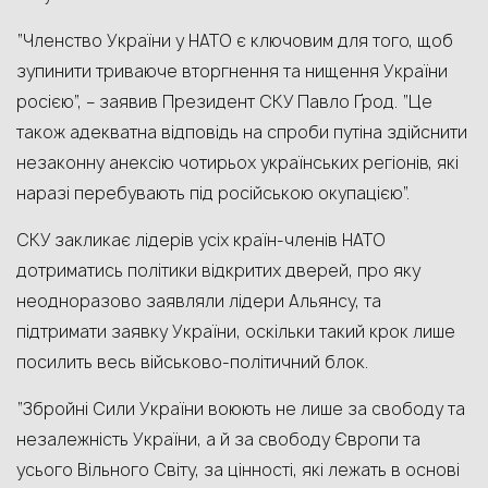
“Членство України у НАТО є ключовим для того, щоб
зупинити триваюче вторгнення та нищення України
росією”, – заявив Президент СКУ Павло Ґрод. “Це
також адекватна відповідь на спроби путіна здійснити
незаконну анексію чотирьох українських регіонів, які
наразі перебувають під російською окупацією”.
СКУ закликає лідерів усіх країн-членів НАТО
дотриматись політики відкритих дверей, про яку
неодноразово заявляли лідери Альянсу, та
підтримати заявку України, оскільки такий крок лише
посилить весь військово-політичний блок.
“Збройні Сили України воюють не лише за свободу та
незалежність України, а й за свободу Європи та
усього Вільного Світу, за цінності, які лежать в основі