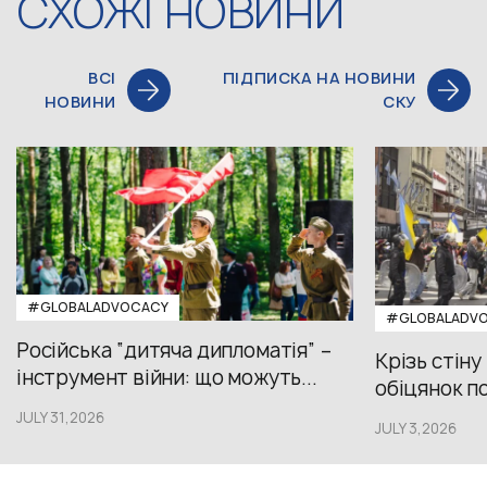
СХОЖІ НОВИНИ
ВСІ
ПІДПИСКА НА НОВИНИ
НОВИНИ
СКУ
#GLOBALADVOCACY
#GLOBALADV
Російська “дитяча дипломатія” –
Крізь стіну
інструмент війни: що можуть...
обіцянок пол
JULY 31,2026
JULY 3,2026