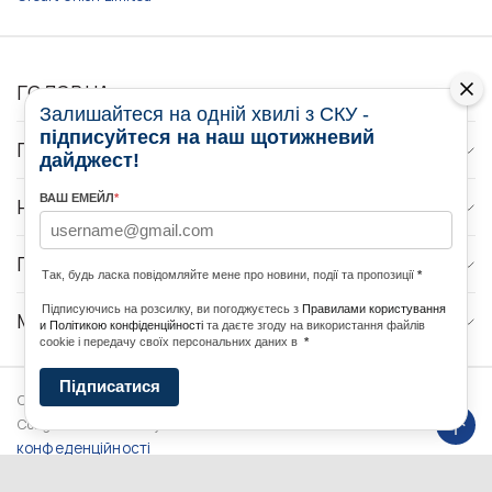
ГОЛОВНА
Залишайтеся на одній хвилі з СКУ -
підписуйтеся на наш щотижневий
ПРО НАС
дайджест!
ВАШ ЕМЕЙЛ
*
НОВИНИ
ПРОГРАМИ
Так, будь ласка повідомляйте мене про новини, події та пропозиції
*
Підписуючись на розсилку, ви погоджуєтесь з
Правилами користування
МЕДІА КОНТАКТИ
и Політикою конфіденційності
та даєте згоду на використання файлів
cookie і передачу своїх персональних даних в
*
Підписатися
Copyright © 2026 Ukrainian World
DForce
Політика
Congress. Powered by
конфеденційності