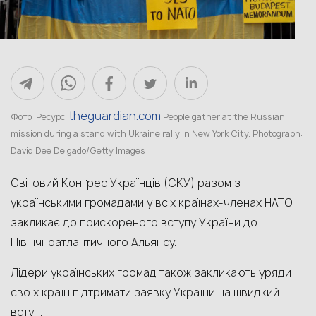
theguardian.com
Фото: Ресурс:
People gather at the Russian
mission during a stand with Ukraine rally in New York City. Photograph:
David Dee Delgado/Getty Images
Світовий Конґрес Українців (СКУ) разом з
українськими громадами у всіх країнах-членах НАТО
закликає до прискореного вступу України до
Північноатлантичного Альянсу.
Лідери українських громад також закликають уряди
своїх країн підтримати заявку України на швидкий
вступ.