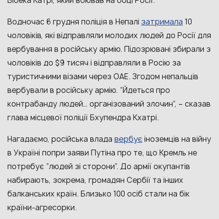
Бібека Катрі, який воював на боці Росії.
затримала
Водночас 6 грудня поліція в Непалі
10
чоловіків, які відправляли молодих людей до Росії для
вербування в російську армію. Підозрювані збирали з
чоловіків до $9 тисяч і відправляли в Росію за
туристичними візами через ОАЕ. Згодом непальців
вербували в російську армію. “Йдеться про
контрабанду людей… організований злочин”, – сказав
глава місцевої поліції Бхупендра Кхатрі.
вербує
Нагадаємо, російська влада
іноземців на війну
в Україні попри заяви Путіна про те, що Кремль не
потребує “людей зі сторони”. До армії окупантів
набирають, зокрема, громадян Сербії та інших
балканських країн. Близько 100 осіб стали на бік
країни-агресорки.