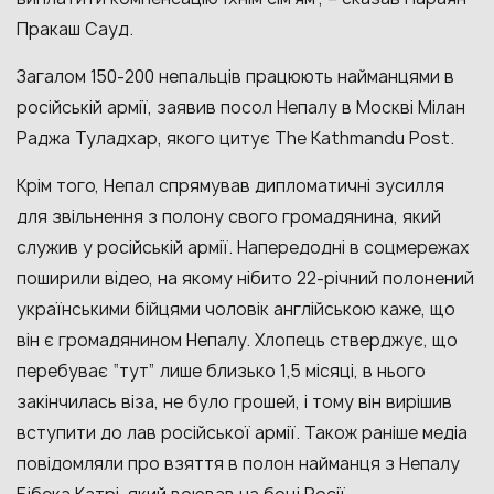
Пракаш Сауд.
Загалом 150-200 непальців працюють найманцями в
російській армії, заявив посол Непалу в Москві Мілан
Раджа Туладхар, якого цитує The Kathmandu Post.
Крім того, Непал спрямував дипломатичні зусилля
для звільнення з полону свого громадянина, який
служив у російській армії. Напередодні в соцмережах
поширили відео, на якому нібито 22-річний полонений
українськими бійцями чоловік англійською каже, що
він є громадянином Непалу. Хлопець стверджує, що
перебуває “тут” лише близько 1,5 місяці, в нього
закінчилась віза, не було грошей, і тому він вирішив
вступити до лав російської армії. Також раніше медіа
повідомляли про взяття в полон найманця з Непалу