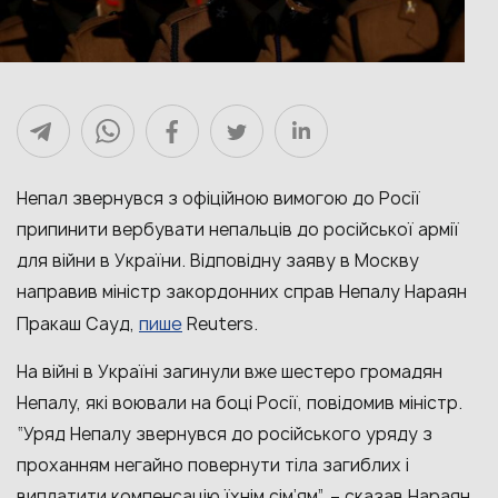
Непал звернувся з офіційною вимогою до Росії
припинити вербувати непальців до російської армії
для війни в України. Відповідну заяву в Москву
направив міністр закордонних справ Непалу Нараян
пише
Пракаш Сауд,
Reuters.
На війні в Україні загинули вже шестеро громадян
Непалу, які воювали на боці Росії, повідомив міністр.
“Уряд Непалу звернувся до російського уряду з
проханням негайно повернути тіла загиблих і
виплатити компенсацію їхнім сім’ям”, – сказав Нараян