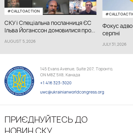
#CALLTOACTION
#CALLTOACTI
СКУ і Спеціальна посланниця ЄС
Фокус адвок
Ільва Йоганссон домовилися про...
серпні
AUGUST 5,2026
JULY 31,2026
145 Evans Avenue, Suite 207, Торонто,
ON M8Z 5X8, Канада
+1 416 323-3020
uwc@ukrainianworldcongress.org
ПРИЄДНУЙТЕСЬ ДО
НОВИН СКУ