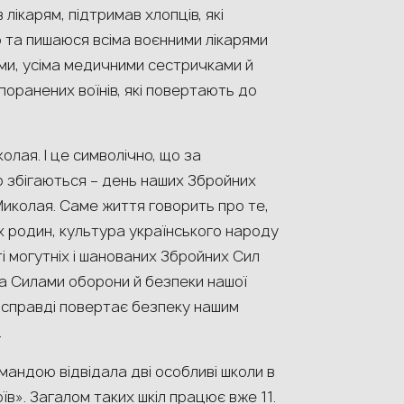
лікарям, підтримав хлопців, які
ю та пишаюся всіма воєнними лікарями
ми, усіма медичними сестричками й
оранених воїнів, які повертають до
олая. І це символічно, що за
 збігаються – день наших Збройних
Миколая. Саме життя говорить про те,
их родин, культура українського народу
і могутніх і шанованих Збройних Сил
іма Силами оборони й безпеки нашої
в справді повертає безпеку нашим
.
омандою відвідала дві особливі школи в
їв». Загалом таких шкіл працює вже 11.