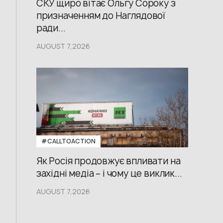
СКУ щиро вітає Ольгу Сороку з
призначенням до Наглядової
ради...
AUGUST 7,2026
#CALLTOACTION
Як Росія продовжує впливати на
західні медіа – і чому це виклик...
AUGUST 7,2026