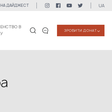
UA
 НА ДАЙДЖЕСТ
ЕНСТВО В
ЗРОБИТИ ДОНАТ
‹
КУ
КОНТАКТИ
+1 416 323-3020
uwc@ukrainianworldcongress.org
МЕДІА КОНТАКТИ
ра
Для медіа
24/7
uwc@ukrainianworldcongress.org
FB: @uwcongress