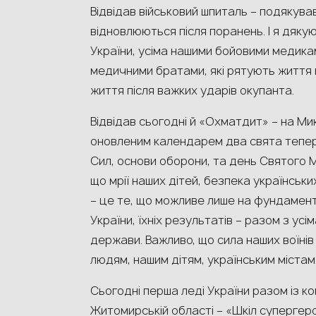
Відвідав військовий шпиталь – подякував 
відновлюються після поранень. І я дяку
України, усіма нашими бойовими медика
медичними братами, які рятують життя п
життя після важких ударів окупанта.
Відвідав сьогодні й «Охматдит» – на Мик
оновленим календарем два свята тепер
Сил, основи оборони, та день Святого 
що мрії наших дітей, безпека українськ
– це те, що можливе лише на фундамент
України, їхніх результатів – разом з ус
держави. Важливо, що сила наших воїні
людям, нашим дітям, українським містам
Сьогодні перша леді України разом із к
Житомирській області – «Шкіл супергеро