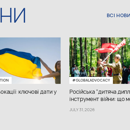
ИНИ
ВСІ НОВ
TION
#GLOBALADVOCACY
окації: ключові дати у
Російська “дитяча дипл
інструмент війни: що м
JULY 31,2026