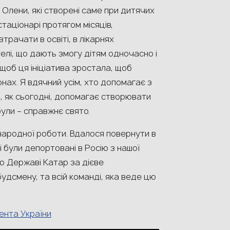
Олени, які створені саме при дитячих
 стаціонарі протягом місяців,
втрачати в освіті, в лікарнях
телі, що дають змогу дітям одночасно і
, щоб ця ініціатива зростала, щоб
іонах. Я вдячний усім, хто допомагає з
ні, як сьогодні, допомагає створювати
були – справжнє свято.
жнародної роботи. Вдалося повернути в
і були депортовані в Росію з нашої
ю Державі Катар за дієве
дсмену, та всій команді, яка веде цю
ента України