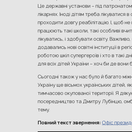
Це державні установи – під патронатом 
лікарнях. Іноді дітям треба лікуватися в
проходити довгу реабілітацію. І, щоб не 
працюють такі школи, такі особливі вчи
лікуватись, і здобувати освіту. Важливо
додавались нові освітні інституції в рег
роботою шкіл супергероїв і хто в такі д
для всіх дітей України – хоч би де вони 
Сьогодні також у нас було й багато мі
Україну ще вісьмох українських дітей, як
тимчасово окупованої території. Я дяку
посередництво та Дмитру Лубінцю, омбу
тему.
Повний текст звернення:
Офіс презид