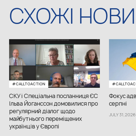
СХОЖІ НОВ
#CALLTOACTION
#CALLTOAC
СКУ і Спеціальна посланниця ЄС
Фокус адв
Ільва Йоганссон домовилися про
серпні
регулярний діалог щодо
JULY 31,2026
майбутнього переміщених
українців у Європі