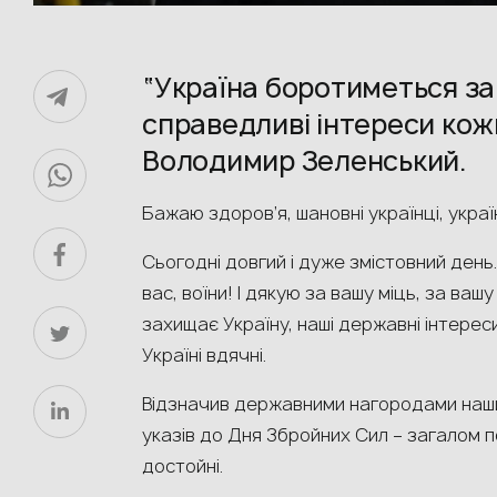
“Україна боротиметься за 
справедливі інтереси кожно
Володимир Зеленський.
Бажаю здоров’я, шановні українці, украї
Сьогодні довгий і дуже змістовний день
вас, воїни! І дякую за вашу міць, за ваш
захищає Україну, наші державні інтереси
Україні вдячні.
Відзначив державними нагородами наших
указів до Дня Збройних Сил – загалом по
достойні.