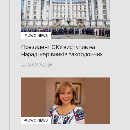
#UWС NEWS
Президент СКУ виступив на
Нараді керівників закордонних...
AUGUST 7,2026
#UWС NEWS