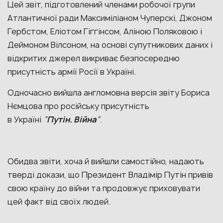
Цей звіт, підготовлений членами робочої групи
Атлантичної ради Максиміліаном Чуперскі, Джоном
Гербстом, Еліотом Гіґґінсом, Аліною Поляковою і
Деймоном Вілсоном, на основі супутникових даних і
відкритих джерел викриває безпосередню
присутність армії Росії в Україні.
Одночасно вийшла англомовна версія звіту Бориса
Нємцова про російську присутність
в Україні
“
Путін. Війна
”
.
Обидва звіти, хоча й вийшли самостійно, надають
тверді докази, що Президент Владімір Путін привів
свою країну до війни та продовжує приховувати
цей факт від своїх людей.