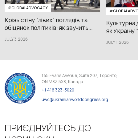
#GLOBALADVOCACY
#GLOBALADV
Крізь стіну “лівих” поглядів та
Культурна 
обіцянок політиків: як звучить...
як Україну 
JULY 3,2026
JULY 1,2026
145 Evans Avenue, Suite 207, Торонто,
ON M8Z 5X8, Канада
+1 416 323-3020
uwc@ukrainianworldcongress.org
ПРИЄДНУЙТЕСЬ ДО