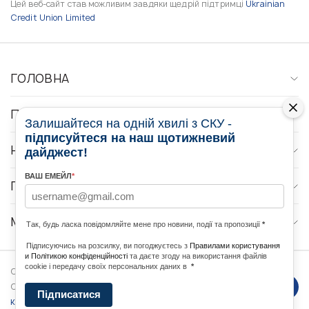
Цей веб-сайт став можливим завдяки щедрій підтримці
Ukrainian
Credit Union Limited
ГОЛОВНА
ПРО НАС
Залишайтеся на одній хвилі з СКУ -
підписуйтеся на наш щотижневий
НОВИНИ
дайджест!
ВАШ ЕМЕЙЛ
*
ПРОГРАМИ
МЕДІА КОНТАКТИ
Так, будь ласка повідомляйте мене про новини, події та пропозиції
*
Підписуючись на розсилку, ви погоджуєтесь з
Правилами користування
и Політикою конфіденційності
та даєте згоду на використання файлів
cookie і передачу своїх персональних даних в
*
Copyright © 2026 Ukrainian World
DForce
Політика
Congress. Powered by
Підписатися
конфеденційності